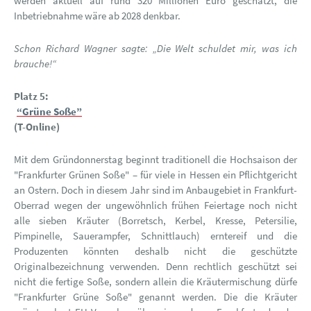
werden aktuell auf rund 320 Millionen Euro geschätzt, die
Inbetriebnahme wäre ab 2028 denkbar.
Schon Richard Wagner sagte: „Die Welt schuldet mir, was ich
brauche!“
Platz 5:
“Grüne Soße”
(T-Online)
Mit dem Gründonnerstag beginnt traditionell die Hochsaison der
"Frankfurter Grünen Soße" – für viele in Hessen ein Pflichtgericht
an Ostern. Doch in diesem Jahr sind im Anbaugebiet in Frankfurt-
Oberrad wegen der ungewöhnlich frühen Feiertage noch nicht
alle sieben Kräuter (Borretsch, Kerbel, Kresse, Petersilie,
Pimpinelle, Sauerampfer, Schnittlauch) erntereif und die
Produzenten könnten deshalb nicht die geschützte
Originalbezeichnung verwenden. Denn rechtlich geschützt sei
nicht die fertige Soße, sondern allein die Kräutermischung dürfe
"Frankfurter Grüne Soße" genannt werden. Die die Kräuter