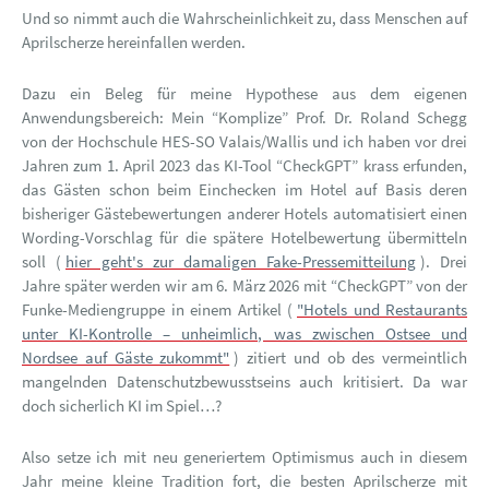
Und so nimmt auch die Wahrscheinlichkeit zu, dass Menschen auf
Aprilscherze hereinfallen werden.
Dazu ein Beleg für meine Hypothese aus dem eigenen
Anwendungsbereich: Mein “Komplize” Prof. Dr. Roland Schegg
von der Hochschule HES-SO Valais/Wallis und ich haben vor drei
Jahren zum 1. April 2023 das KI-Tool “CheckGPT” krass erfunden,
das Gästen schon beim Einchecken im Hotel auf Basis deren
bisheriger Gästebewertungen anderer Hotels automatisiert einen
Wording-Vorschlag für die spätere Hotelbewertung übermitteln
soll (
hier geht's zur damaligen Fake-Pressemitteilung
). Drei
Jahre später werden wir am 6. März 2026 mit “CheckGPT” von der
Funke-Mediengruppe in einem Artikel (
"Hotels und Restaurants
unter KI-Kontrolle – unheimlich, was zwischen Ostsee und
Nordsee auf Gäste zukommt"
) zitiert und ob des vermeintlich
mangelnden Datenschutzbewusstseins auch kritisiert. Da war
doch sicherlich KI im Spiel…?
Also setze ich mit neu generiertem Optimismus auch in diesem
Jahr meine kleine Tradition fort, die besten Aprilscherze mit