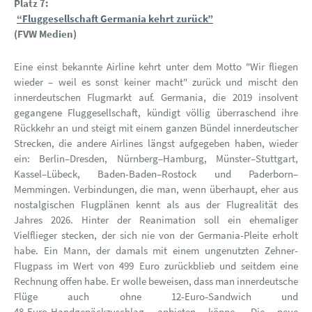
Platz 7:
“Fluggesellschaft Germania kehrt zurück”
(FVW Medien)
Eine einst bekannte Airline kehrt unter dem Motto "Wir fliegen
wieder – weil es sonst keiner macht" zurück und mischt den
innerdeutschen Flugmarkt auf. Germania, die 2019 insolvent
gegangene Fluggesellschaft, kündigt völlig überraschend ihre
Rückkehr an und steigt mit einem ganzen Bündel innerdeutscher
Strecken, die andere Airlines längst aufgegeben haben, wieder
ein: Berlin–Dresden, Nürnberg–Hamburg, Münster–Stuttgart,
Kassel–Lübeck, Baden-Baden–Rostock und Paderborn–
Memmingen. Verbindungen, die man, wenn überhaupt, eher aus
nostalgischen Flugplänen kennt als aus der Flugrealität des
Jahres 2026. Hinter der Reanimation soll ein ehemaliger
Vielflieger stecken, der sich nie von der Germania-Pleite erholt
habe. Ein Mann, der damals mit einem ungenutzten Zehner-
Flugpass im Wert von 499 Euro zurückblieb und seitdem eine
Rechnung offen habe. Er wolle beweisen, dass man innerdeutsche
Flüge auch ohne 12‑Euro‑Sandwich und
48‑Euro‑Handgepäckzuschlag anbieten könne. Die neue