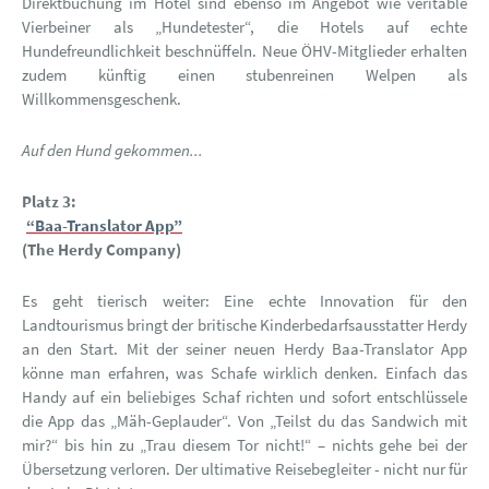
Direktbuchung im Hotel sind ebenso im Angebot wie veritable
Vierbeiner als „Hundetester“, die Hotels auf echte
Hundefreundlichkeit beschnüffeln. Neue ÖHV-Mitglieder erhalten
zudem künftig einen stubenreinen Welpen als
Willkommensgeschenk.
Auf den Hund gekommen...
Platz 3:
“Baa-Translator App”
(The Herdy Company)
Es geht tierisch weiter: Eine echte Innovation für den
Landtourismus bringt der britische Kinderbedarfsausstatter Herdy
an den Start. Mit der seiner neuen Herdy Baa-Translator App
könne man erfahren, was Schafe wirklich denken. Einfach das
Handy auf ein beliebiges Schaf richten und sofort entschlüssele
die App das „Mäh-Geplauder“. Von „Teilst du das Sandwich mit
mir?“ bis hin zu „Trau diesem Tor nicht!“ – nichts gehe bei der
Übersetzung verloren. Der ultimative Reisebegleiter - nicht nur für