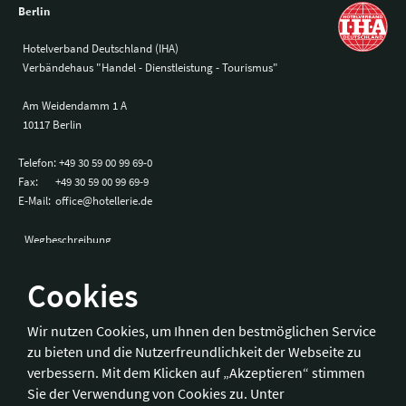
Berlin
Hotelverband Deutschland (IHA)
Verbändehaus "Handel - Dienstleistung - Tourismus"
Am Weidendamm 1 A
10117 Berlin
Telefon:
+49 30 59 00 99 69-0
Fax:
+49 30 59 00 99 69-9
E-Mail:
office@hotellerie.de
Wegbeschreibung
Cookies
Bonn
Wir nutzen Cookies, um Ihnen den bestmöglichen Service
zu bieten und die Nutzerfreundlichkeit der Webseite zu
Hotelverband Deutschland (IHA) / IHA-Service GmbH
verbessern. Mit dem Klicken auf „Akzeptieren“ stimmen
Kronprinzenstraße 37
Sie der Verwendung von Cookies zu. Unter