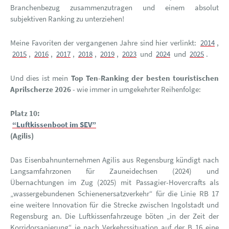
Branchenbezug zusammenzutragen und einem absolut
subjektiven Ranking zu unterziehen!
Meine Favoriten der vergangenen Jahre sind hier verlinkt:
2014
,
2015
,
2016
,
2017
,
2018
,
2019
,
2023
und
2024
und
2025
.
Und dies ist mein
Top Ten-Ranking der besten touristischen
Aprilscherze 2026
- wie immer in umgekehrter Reihenfolge:
Platz 10:
“Luftkissenboot im SEV”
(Agilis)
Das Eisenbahnunternehmen Agilis aus Regensburg kündigt nach
Langsamfahrzonen für Zauneidechsen (2024) und
Übernachtungen im Zug (2025) mit Passagier-Hovercrafts als
„wassergebundenen Schienenersatzverkehr“ für die Linie RB 17
eine weitere Innovation für die Strecke zwischen Ingolstadt und
Regensburg an. Die Luftkissenfahrzeuge böten „in der Zeit der
Korridorsanierung“ je nach Verkehrssituation auf der B 16 eine