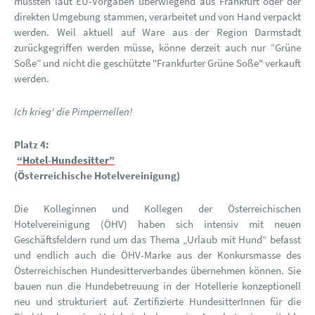
müssten laut EU-Vorgaben überwiegend aus Frankfurt oder der
direkten Umgebung stammen, verarbeitet und von Hand verpackt
werden. Weil aktuell auf Ware aus der Region Darmstadt
zurückgegriffen werden müsse, könne derzeit auch nur “Grüne
Soße” und nicht die geschützte "Frankfurter Grüne Soße" verkauft
werden.
Ich krieg' die Pimpernellen!
Platz 4:
“Hotel-Hundesitter”
(Österreichische Hotelvereinigung)
Die Kolleginnen und Kollegen der Österreichischen
Hotelvereinigung (ÖHV) haben sich intensiv mit neuen
Geschäftsfeldern rund um das Thema „Urlaub mit Hund“ befasst
und endlich auch die ÖHV-Marke aus der Konkursmasse des
Österreichischen Hundesitterverbandes übernehmen können. Sie
bauen nun die Hundebetreuung in der Hotellerie konzeptionell
neu und strukturiert auf. Zertifizierte HundesitterInnen für die