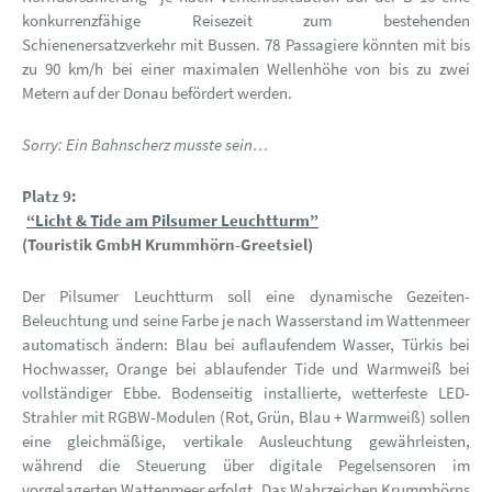
konkurrenzfähige Reisezeit zum bestehenden
Schienenersatzverkehr mit Bussen. 78 Passagiere könnten mit bis
zu 90 km/h bei einer maximalen Wellenhöhe von bis zu zwei
Metern auf der Donau befördert werden.
Sorry: Ein Bahnscherz musste sein…
Platz 9:
“Licht & Tide am Pilsumer Leuchtturm”
(Touristik GmbH Krummhörn-Greetsiel)
Der Pilsumer Leuchtturm soll eine dynamische Gezeiten-
Beleuchtung und seine Farbe je nach Wasserstand im Wattenmeer
automatisch ändern: Blau bei auflaufendem Wasser, Türkis bei
Hochwasser, Orange bei ablaufender Tide und Warmweiß bei
vollständiger Ebbe. Bodenseitig installierte, wetterfeste LED-
Strahler mit RGBW-Modulen (Rot, Grün, Blau + Warmweiß) sollen
eine gleichmäßige, vertikale Ausleuchtung gewährleisten,
während die Steuerung über digitale Pegelsensoren im
vorgelagerten Wattenmeer erfolgt. Das Wahrzeichen Krummhörns