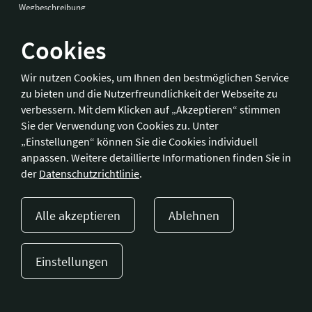
Wegbeschreibung
Cookies
Bonn
Wir nutzen Cookies, um Ihnen den bestmöglichen Service
zu bieten und die Nutzerfreundlichkeit der Webseite zu
Hotelverband Deutschland (IHA) / IHA-Service GmbH
verbessern. Mit dem Klicken auf „Akzeptieren“ stimmen
Kronprinzenstraße 37
Sie der Verwendung von Cookies zu. Unter
53173 Bonn
„Einstellungen“ können Sie die Cookies individuell
anpassen. Weitere detaillierte Informationen finden Sie in
Telefon:
+49 228 92 39 29-0
der
Datenschutzrichtlinie
.
Fax:
+49 228 92 39 29-9
E-Mail:
bonn@hotellerie.de
Alle akzeptieren
Ablehnen
Wegbeschreibung
Einstellungen
Presse
Kontakt
Impressum
Datenschutzerklärung
Cookie-Einstellungen
© 2023 Hotellerie