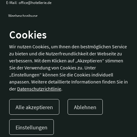
E-Mail:
office@hotellerie.de
Wegbeschreibung
Cookies
Bonn
Wir nutzen Cookies, um Ihnen den bestmöglichen Service
zu bieten und die Nutzerfreundlichkeit der Webseite zu
Hotelverband Deutschland (IHA) / IHA-Service GmbH
verbessern. Mit dem Klicken auf „Akzeptieren“ stimmen
Kronprinzenstraße 37
Sie der Verwendung von Cookies zu. Unter
53173 Bonn
„Einstellungen“ können Sie die Cookies individuell
anpassen. Weitere detaillierte Informationen finden Sie in
Telefon:
+49 228 92 39 29-0
der
Datenschutzrichtlinie
.
Fax:
+49 228 92 39 29-9
E-Mail:
bonn@hotellerie.de
Alle akzeptieren
Ablehnen
Wegbeschreibung
Einstellungen
Presse
Kontakt
Impressum
Datenschutzerklärung
Cookie-Einstellungen