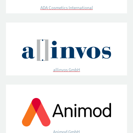
ADA Cosmetics International
allinvos GmbH
Animod GmbH