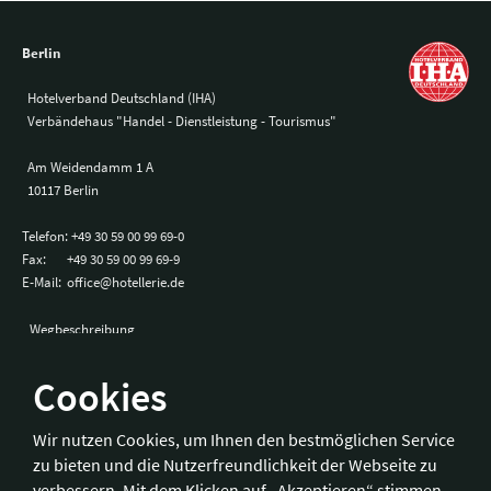
Berlin
Hotelverband Deutschland (IHA)
Verbändehaus "Handel - Dienstleistung - Tourismus"
Am Weidendamm 1 A
10117 Berlin
Telefon:
+49 30 59 00 99 69-0
Fax:
+49 30 59 00 99 69-9
E-Mail:
office@hotellerie.de
Wegbeschreibung
Cookies
Bonn
Wir nutzen Cookies, um Ihnen den bestmöglichen Service
zu bieten und die Nutzerfreundlichkeit der Webseite zu
Hotelverband Deutschland (IHA) / IHA-Service GmbH
verbessern. Mit dem Klicken auf „Akzeptieren“ stimmen