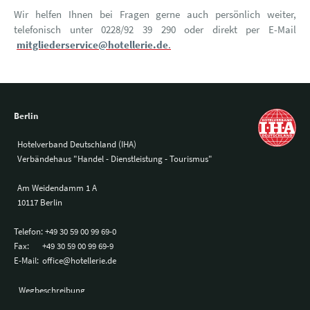
Wir helfen Ihnen bei Fragen gerne auch persönlich weiter,
telefonisch unter 0228/92 39 290 oder direkt per E-Mail
mitgliederservice@hotellerie.de
.
Berlin
Hotelverband Deutschland (IHA)
Verbändehaus "Handel - Dienstleistung - Tourismus"
Am Weidendamm 1 A
10117 Berlin
Telefon:
+49 30 59 00 99 69-0
Fax:
+49 30 59 00 99 69-9
E-Mail:
office@hotellerie.de
Wegbeschreibung