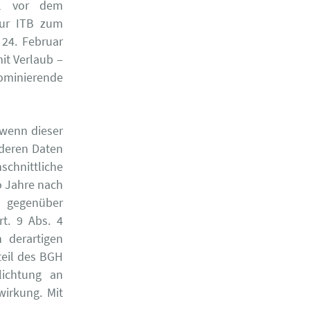
al vor dem
 zur ITB zum
 24. Februar
it Verlaub –
minierende
 wenn dieser
nderen Daten
chnittliche
o Jahre nach
 gegenüber
t. 9 Abs. 4
 derartigen
teil des BGH
lichtung an
irkung. Mit