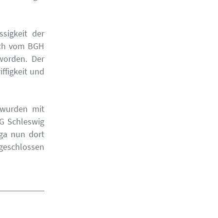
sigkeit der
lich vom BGH
worden. Der
iffigkeit und
 wurden mit
G Schleswig
aga nun dort
bgeschlossen