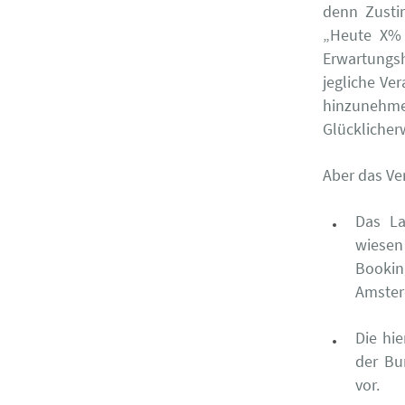
denn Zusti
„Heute X% 
Erwartungs
jegliche Ve
hinzunehme
Glücklicherw
Aber das Ve
Das La
wiesen
Bookin
Amster
Die hi
der Bu
vor.