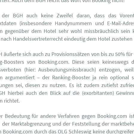
ten: Auch dem BGH reicht das Wort von Booking nicht!
 der BGH auch keine Zweifel daran, dass das Voren
ktdaten (insbesondere Handynummern und E-Mail-Adre
m gegenüber dem Hotel sehr wohl missbräuchlich sein 
 nach Handelsvertreterrecht eindeutig dem Hotel zustehen 
 äußerte sich auch zu Provisionssätzen von bis zu 50% für
g-Boosters von Booking.com. Diese seien keineswegs 
sverboten (hier: Ausbeutungsmissbrauch) entzogen, wei
m argumentiert – der Ranking-Booster ja rein optional s
ngen sei, diesen zu nutzen. Es ist zudem zutiefst zufrie
GH hierbei auch den Blick auf die (exorbitanten) Gewin
 richtet.
r Bedeutung für andere Verfahren gegen Booking.com ist
i der Marktabgrenzung und der Feststellung der marktbeh
n Booking.com durch das OLG Schleswig keine durchgreif