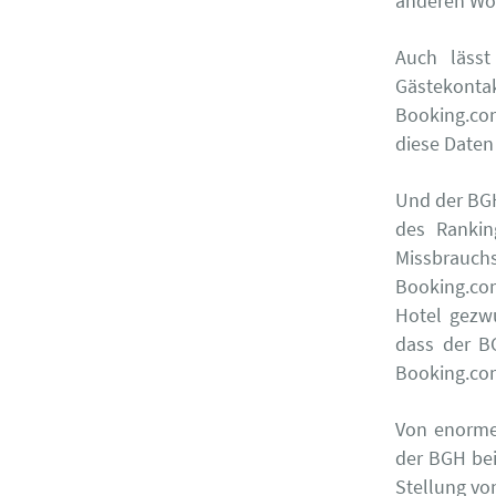
anderen Wor
Auch lässt
Gästekonta
Booking.co
diese Daten
Und der BGH
des Rankin
Missbrauch
Booking.co
Hotel gezwu
dass der B
Booking.com
Von enorme
der BGH be
Stellung vo