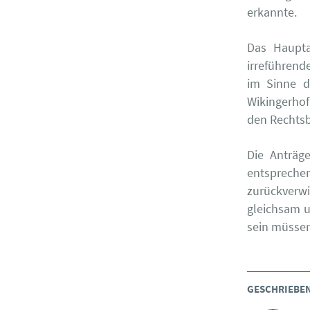
erkannte.
Das Haupta
irreführend
im Sinne d
Wikingerhof 
den Rechtsb
Die Anträg
entspreche
zurückverwi
gleichsam u
sein müsse
GESCHRIEBE