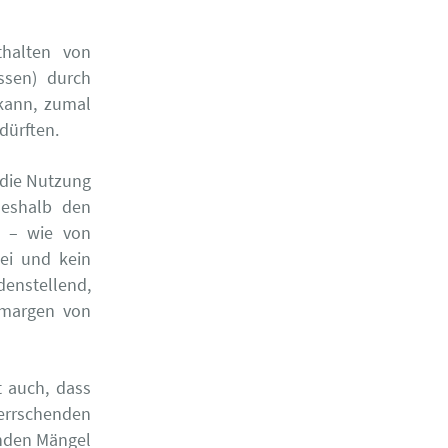
thalten von
ssen) durch
kann, zumal
dürften.
 die Nutzung
deshalb den
l – wie von
ei und kein
denstellend,
nmargen von
 auch, dass
errschenden
enden Mängel