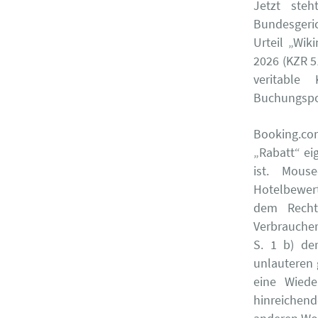
Jetzt ste
Bundesgeric
Urteil „Wik
2026 (KZR 5
veritable
Buchungspor
Booking.com
„Rabatt“ ei
ist. Mouse
Hotelbewert
dem Recht
Verbrauche
S. 1 b) de
unlauteren 
eine Wiede
hinreichen