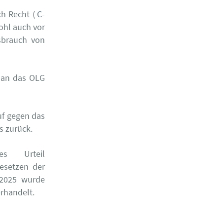
h Recht (
C-
wohl auch vor
sbrauch von
k an das OLG
uf gegen das
ns zurück.
s Urteil
esetzen der
 2025 wurde
rhandelt.