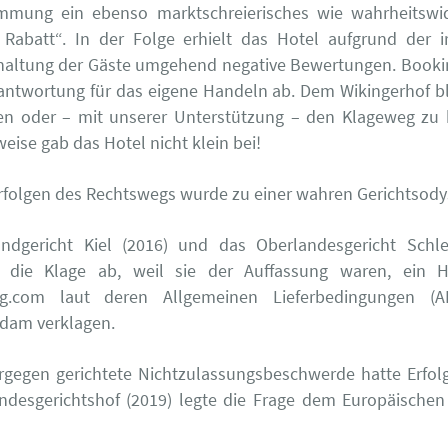
mmung ein ebenso marktschreierisches wie wahrheitswid
Rabatt“. In der Folge erhielt das Hotel aufgrund der ir
haltung der Gäste umgehend negative Bewertungen. Booki
rantwortung für das eigene Handeln ab. Dem Wikingerhof bl
n oder – mit unserer Unterstützung – den Klageweg zu b
eise gab das Hotel nicht klein bei!
rfolgen des Rechtswegs wurde zu einer wahren Gerichtsod
ndgericht Kiel (2016) und das Oberlandesgericht Schle
 die Klage ab, weil sie der Auffassung waren, ein 
g.com laut deren Allgemeinen Lieferbedingungen (A
dam verklagen.
ergegen gerichtete Nichtzulassungsbeschwerde hatte Erfol
ndesgerichtshof (2019) legte die Frage dem Europäischen