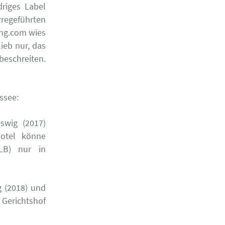
riges Label
regeführten
ng.com wies
ieb nur, das
eschreiten.
yssee:
swig (2017)
Hotel könne
LB) nur in
g (2018) und
 Gerichtshof