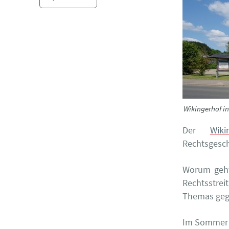
Wikingerhof i
Der
Wiki
Rechtsgesch
Worum geht
Rechtsstre
Themas geg
Im Sommer 