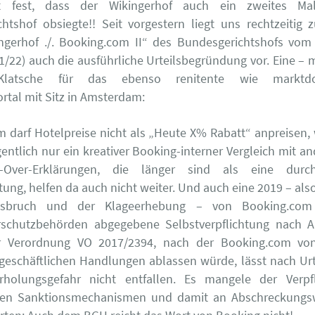
ht fest, dass der Wikingerhof auch ein zweites M
htshof obsiegte!! Seit vorgestern liegt uns rechtzeitig
ingerhof ./. Booking.com II“ des Bundesgerichtshofs vom
1/22) auch die ausführliche Urteilsbegründung vor. Eine – m
 Klatsche für das ebenso renitente wie marktdo
tal mit Sitz in Amsterdam:
 darf Hotelpreise nicht als „Heute X% Rabatt“ anpreisen,
gentlich nur ein kreativer Booking-interner Vergleich mit a
-Over-Erklärungen, die länger sind als eine durchs
ung, helfen da auch nicht weiter. Und auch eine 2019 – als
sbruch und der Klageerhebung – von Booking.com
rschutzbehörden abgegebene Selbstverpflichtung nach Ar
r Verordnung VO 2017/2394, nach der Booking.com von
geschäftlichen Handlungen ablassen würde, lässt nach Ur
rholungsgefahr nicht entfallen. Es mangele der Verpf
den Sanktionsmechanismen und damit an Abschreckungsw