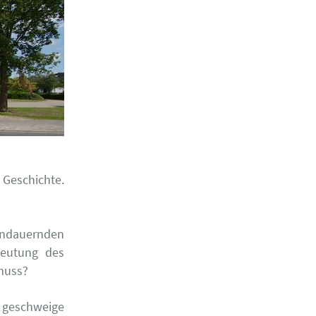
eschichte.
andauernden
deutung des
muss?
 geschweige