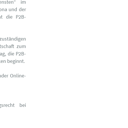
iensten“ im
rona und der
ht die P2B-
zuständigen
tschaft zum
lag, die P2B-
en beginnt.
nder Online-
srecht bei