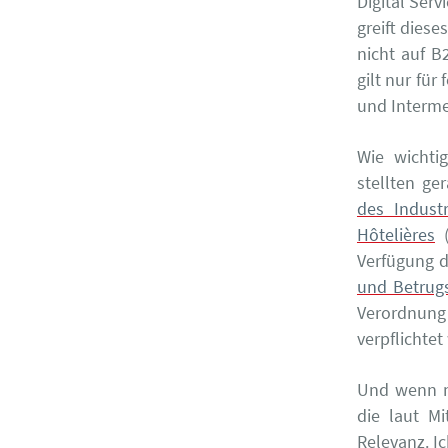
Digital Serv
greift dies
nicht auf B
gilt nur für
und Intermed
Wie wichti
stellten ge
des Industr
Hôtelières
(
Verfügung 
und Betrug
Verordnung
verpflichtet
Und wenn mi
die laut M
Relevanz. I