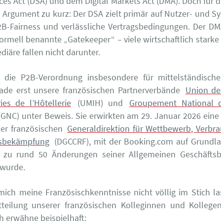
ices Act (DSA) und dem Digital Markets Act (DMA). Doch für d
es Argument zu kurz: Der DSA zielt primär auf Nutzer- und Sy
2B-Fairness und verlässliche Vertragsbedingungen. Der 
 formell benannte „Gatekeeper“ – viele wirtschaftlich stark
iäre fallen nicht darunter.
g die P2B-Verordnung insbesondere für mittelständische 
rade erst unsere französischen Partnerverbände
Union de
ies de l’Hôtellerie
(UMIH) und
Groupement National 
GNC) unter Beweis. Sie erwirkten am 29. Januar 2026 eine 
der französischen
Generaldirektion für Wettbewerb, Verbr
sbekämpfung
(DGCCRF), mit der Booking.com auf Grundla
 zu rund 50 Änderungen seiner Allgemeinen Geschäfts
 wurde.
ch meine Französischkenntnisse nicht völlig im Stich l
itteilung unserer französischen Kolleginnen und Kollege
ch erwähne beispielhaft: