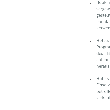
Bookin
vergew
gestel
ebenfa
Verwen
Hotels
Progr
des B
ableh
heraus
Hotels
Einsa
betrof
verkau