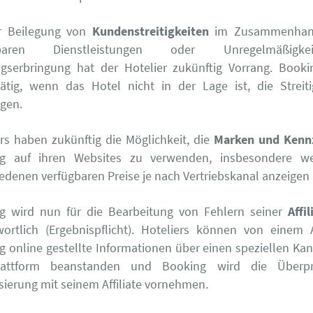
r Beilegung von
Kundenstreitigkeiten
im Zusammenhang
gbaren Dienstleistungen oder Unregelmäßigk
ngserbringung hat der Hotelier zukünftig Vorrang. Book
ätig, wenn das Hotel nicht in der Lage ist, die Streiti
egen.
rs haben zukünftig die Möglichkeit, die
Marken und Kenn
g auf ihren Websites zu verwenden, insbesondere w
iedenen verfügbaren Preise je nach Vertriebskanal anzeige
g wird nun für die Bearbeitung von Fehlern seiner
Affi
wortlich (Ergebnispflicht). Hoteliers können von einem A
 online gestellte Informationen über einen speziellen Kana
lattform beanstanden und Booking wird die Überp
sierung mit seinem Affiliate vornehmen.