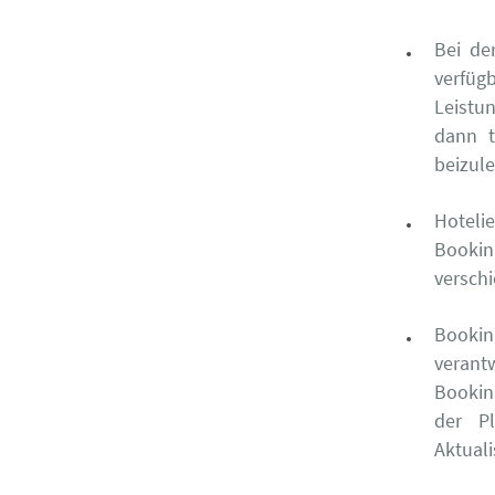
Bei de
verfü
Leistu
dann t
beizul
Hotelie
Bookin
versch
Bookin
verant
Booking
der P
Aktuali