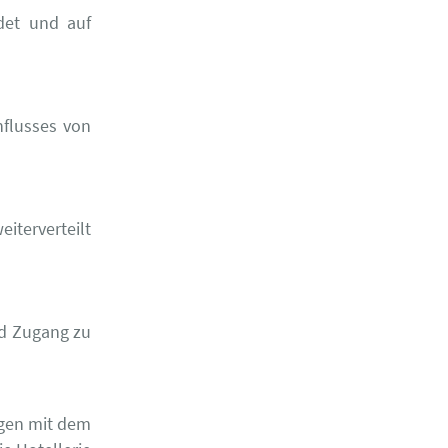
det und auf
nflusses von
iterverteilt
d Zugang zu
ngen mit dem