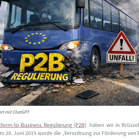
iert mit ChatGPT
tform-to-Business Regulierung (P2B)
haben wir in Brüssel
m 20. Juni 2019 wurde die „Verordnung zur Förderung von 