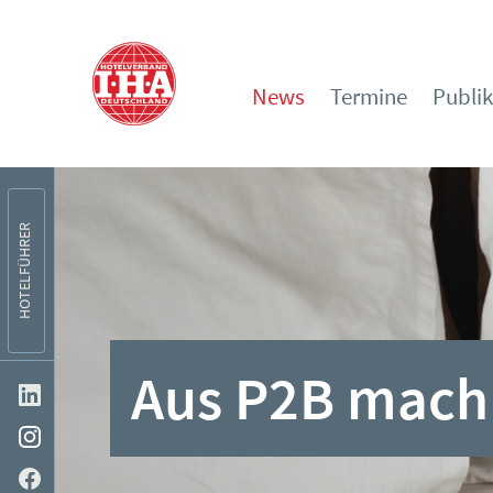
News
Termine
Publi
HOTELFÜHRER
Aus P2B mach