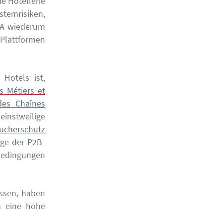
ie Hotellerie
stemrisiken,
DMA wiederum
e Plattformen
Hotels ist,
s Métiers et
des Chaînes
einstweilige
aucherschutz
ge der P2B-
bedingungen
assen, haben
n eine hohe