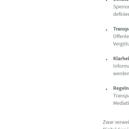
Sperru
definie
Transp
Offenl
Vergüt
Klarhei
Informa
werden
Regeln
Transp
Mediat
Zwar verwei