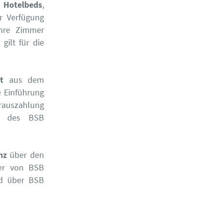
 Hotelbeds
,
r Verfügung
ihre Zimmer
gilt für die
t
aus dem
e Einführung
auszahlung
h des BSB
nz
über den
er von BSB
nd über BSB