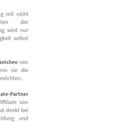
 mit nicht
eiten der
ing wird nur
gkeit selbst
zeichen
von
enn sie die
n möchten.
liate-Partner
ffiliate von
l direkt bei
rüfung und