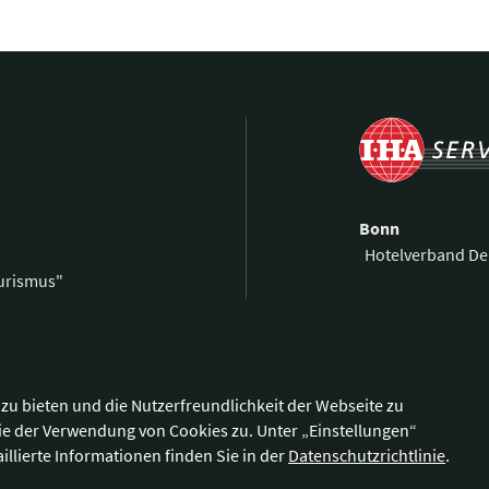
Bonn
Hotelverband De
ourismus"
Kronprinzenstra
0 59 00 99 69-0
53173 Bonn
59 00 99 69-9
@hotellerie.de
Wegbeschreibu
zu bieten und die Nutzerfreundlichkeit der Webseite zu
ie der Verwendung von Cookies zu. Unter „Einstellungen“
illierte Informationen finden Sie in der
Datenschutzrichtlinie
.