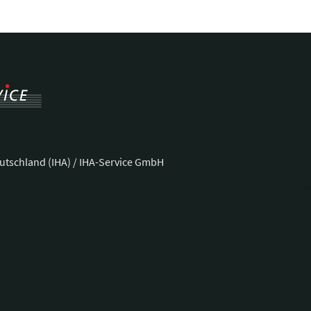
utschland (IHA) / IHA-Service GmbH
ße 37
Telefon:
+49 228 92 39 29-0
Fax:
+49 228 92 39 29-9
E-Mail:
bonn@hotellerie.de
ng