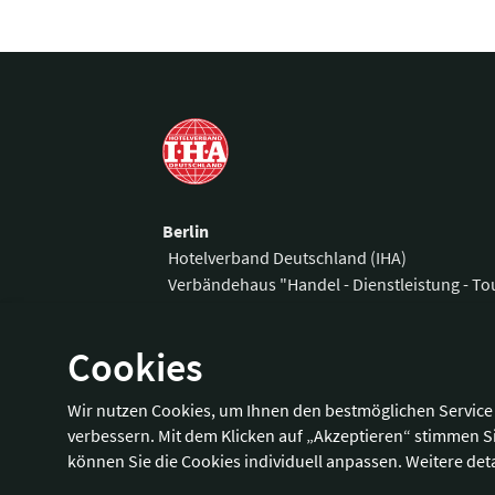
Berlin
Hotelverband Deutschland (IHA)
Verbändehaus "Handel - Dienstleistung - T
Am Weidendamm 1 A
Telefon:
+49 3
Cookies
10117 Berlin
Fax:
+49 30 
E-Mail:
office
Wir nutzen Cookies, um Ihnen den bestmöglichen Service 
Wegbeschreibung
verbessern. Mit dem Klicken auf „Akzeptieren“ stimmen S
können Sie die Cookies individuell anpassen. Weitere deta