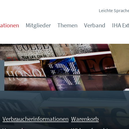
Leichte Sprach
kationen
Mitglieder
Themen
Verband
IHA Ex
Verbraucherinformationen
Warenkorb