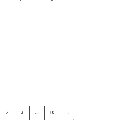
…
2
3
10