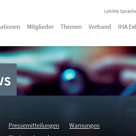
Leichte Sprach
kationen
Mitglieder
Themen
Verband
IHA Ex
ws
Pressemitteilungen
Warnungen