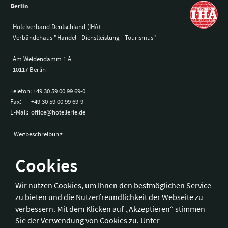
Berlin
Hotelverband Deutschland (IHA)
Verbändehaus "Handel - Dienstleistung - Tourismus"
Am Weidendamm 1 A
10117 Berlin
Telefon:
+49 30 59 00 99 69-0
Fax:
+49 30 59 00 99 69-9
E-Mail:
office@hotellerie.de
Wegbeschreibung
Cookies
Bonn
Wir nutzen Cookies, um Ihnen den bestmöglichen Service
zu bieten und die Nutzerfreundlichkeit der Webseite zu
Hotelverband Deutschland (IHA) / IHA-Service GmbH
verbessern. Mit dem Klicken auf „Akzeptieren“ stimmen
Kronprinzenstraße 37
Sie der Verwendung von Cookies zu. Unter