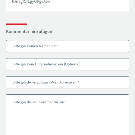
lDnagfQfLgyOPgvAwi
Kommentar hinzufügen