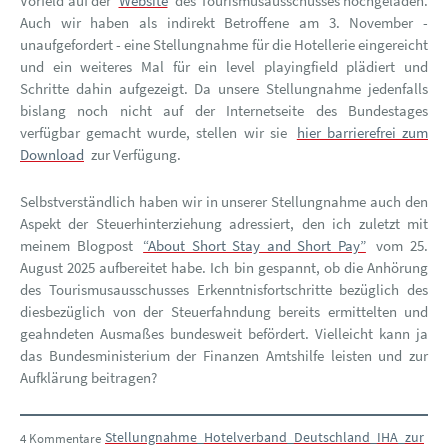
Vorfeld auf der
Website
des Tourismusausschusses hochgeladen.
Auch wir haben als indirekt Betroffene am 3. November -
unaufgefordert - eine Stellungnahme für die Hotellerie eingereicht
und ein weiteres Mal für ein level playingfield plädiert und
Schritte dahin aufgezeigt. Da unsere Stellungnahme jedenfalls
bislang noch nicht auf der Internetseite des Bundestages
verfügbar gemacht wurde, stellen wir sie
hier barrierefrei zum
Download
zur Verfügung.
Selbstverständlich haben wir in unserer Stellungnahme auch den
Aspekt der Steuerhinterziehung adressiert, den ich zuletzt mit
meinem Blogpost
“About Short Stay and Short Pay”
vom 25.
August 2025 aufbereitet habe. Ich bin gespannt, ob die Anhörung
des Tourismusausschusses Erkenntnisfortschritte bezüglich des
diesbezüglich von der Steuerfahndung bereits ermittelten und
geahndeten Ausmaßes bundesweit befördert. Vielleicht kann ja
das Bundesministerium der Finanzen Amtshilfe leisten und zur
Aufklärung beitragen?
Stellungnahme_Hotelverband_Deutschland_IHA_zur
4 Kommentare