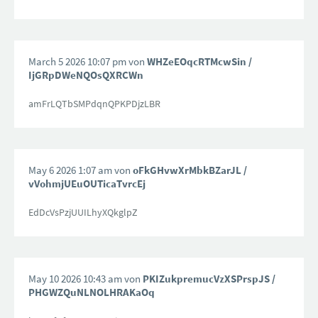
March 5 2026 10:07 pm von
WHZeEOqcRTMcwSin
/
IjGRpDWeNQOsQXRCWn
amFrLQTbSMPdqnQPKPDjzLBR
May 6 2026 1:07 am von
oFkGHvwXrMbkBZarJL
/
vVohmjUEuOUTicaTvrcEj
EdDcVsPzjUUILhyXQkglpZ
May 10 2026 10:43 am von
PKIZukpremucVzXSPrspJS
/
PHGWZQuNLNOLHRAKaOq