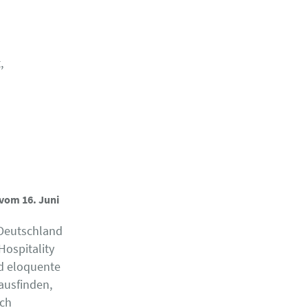
,
 vom 16. Juni
 Deutschland
Hospitality
nd eloquente
ausfinden,
ich