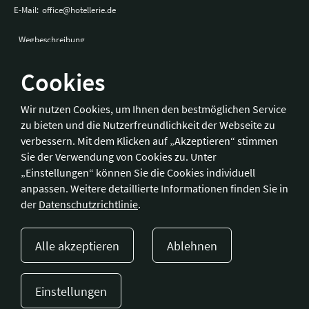
E-Mail:
office@hotellerie.de
Wegbeschreibung
Cookies
Bonn
Wir nutzen Cookies, um Ihnen den bestmöglichen Service
zu bieten und die Nutzerfreundlichkeit der Webseite zu
Hotelverband Deutschland (IHA) / IHA-Service GmbH
verbessern. Mit dem Klicken auf „Akzeptieren“ stimmen
Kronprinzenstraße 37
Sie der Verwendung von Cookies zu. Unter
53173 Bonn
„Einstellungen“ können Sie die Cookies individuell
anpassen. Weitere detaillierte Informationen finden Sie in
Telefon:
+49 228 92 39 29-0
der
Datenschutzrichtlinie
.
Fax:
+49 228 92 39 29-9
E-Mail:
bonn@hotellerie.de
Alle akzeptieren
Ablehnen
Wegbeschreibung
Einstellungen
Presse
Kontakt
Impressum
Datenschutzerklärung
Cookie-Einstellungen