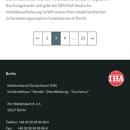
Buchungsmarkt und gibt der DEHOGA Deutsche
Hotelklassifizierung GmbH sowie ihrer niederländischen
Schwesterorganisation hotelsterren.nl Recht.
2
3
4
…
21
Berlin
Hotelverband Deutschland (IHA)
Verbändehaus "Handel - Dienstleistung - Tourismus"
Am Weidendamm 1 A
10117 Berlin
Telefon:
+49 30 59 00 99 69-0
Fax:
+49 30 59 00 99 69-9