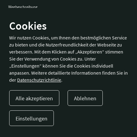
Wegbeschreibung
Cookies
Bonn
Wir nutzen Cookies, um Ihnen den bestmöglichen Service
zu bieten und die Nutzerfreundlichkeit der Webseite zu
Hotelverband Deutschland (IHA) / IHA-Service GmbH
verbessern. Mit dem Klicken auf „Akzeptieren“ stimmen
Kronprinzenstraße 37
Sie der Verwendung von Cookies zu. Unter
53173 Bonn
„Einstellungen“ können Sie die Cookies individuell
anpassen. Weitere detaillierte Informationen finden Sie in
Telefon:
+49 228 92 39 29-0
der
Datenschutzrichtlinie
.
Fax:
+49 228 92 39 29-9
E-Mail:
bonn@hotellerie.de
Alle akzeptieren
Ablehnen
Wegbeschreibung
Einstellungen
Presse
Kontakt
Impressum
Datenschutzerklärung
Cookie-Einstellungen
© 2023 Hotellerie