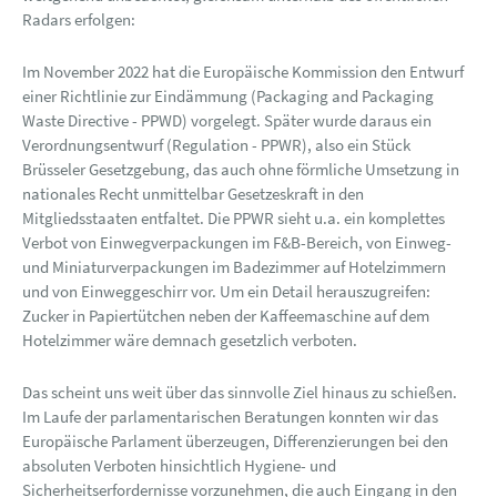
Radars erfolgen:
Im November 2022 hat die Europäische Kommission den Entwurf
einer Richtlinie zur Eindämmung (Packaging and Packaging
Waste Directive - PPWD) vorgelegt. Später wurde daraus ein
Verordnungsentwurf (Regulation - PPWR), also ein Stück
Brüsseler Gesetzgebung, das auch ohne förmliche Umsetzung in
nationales Recht unmittelbar Gesetzeskraft in den
Mitgliedsstaaten entfaltet. Die PPWR sieht u.a. ein komplettes
Verbot von Einwegverpackungen im F&B-Bereich, von Einweg-
und Miniaturverpackungen im Badezimmer auf Hotelzimmern
und von Einweggeschirr vor. Um ein Detail herauszugreifen:
Zucker in Papiertütchen neben der Kaffeemaschine auf dem
Hotelzimmer wäre demnach gesetzlich verboten.
Das scheint uns weit über das sinnvolle Ziel hinaus zu schießen.
Im Laufe der parlamentarischen Beratungen konnten wir das
Europäische Parlament überzeugen, Differenzierungen bei den
absoluten Verboten hinsichtlich Hygiene- und
Sicherheitserfordernisse vorzunehmen, die auch Eingang in den