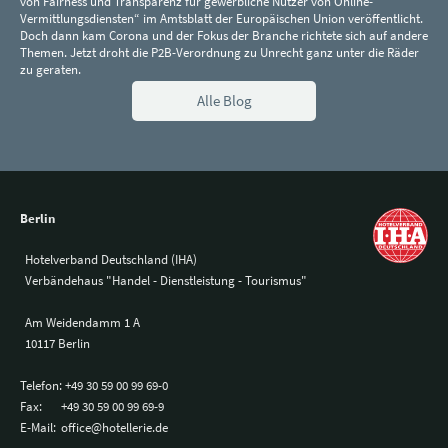
von Fairness und Transparenz für gewerbliche Nutzer von Online-
Vermittlungsdiensten“ im Amtsblatt der Europäischen Union veröffentlicht.
Doch dann kam Corona und der Fokus der Branche richtete sich auf andere
Themen. Jetzt droht die P2B-Verordnung zu Unrecht ganz unter die Räder
zu geraten.
Alle Blog
Berlin
Hotelverband Deutschland (IHA)
Verbändehaus "Handel - Dienstleistung - Tourismus"
Am Weidendamm 1 A
10117 Berlin
Telefon:
+49 30 59 00 99 69-0
Fax:
+49 30 59 00 99 69-9
E-Mail:
office@hotellerie.de