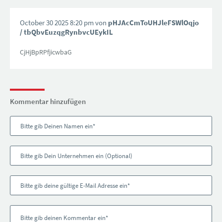
October 30 2025 8:20 pm von
pHJAcCmToUHJleFSWlOqjo
/ tbQbvEuzqgRynbvcUEykIL
CjHjBpRPfjicwbaG
Kommentar hinzufügen