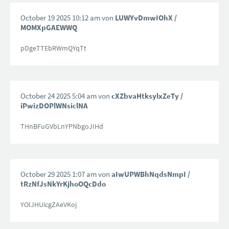
October 19 2025 10:12 am von
LUWYvDmwIOhX
/
MOMXpGAEWWQ
pDgeTTEbRWmQYqTt
October 24 2025 5:04 am von
cXZbvaHtksylxZeTy
/
iPwizDOPlWNsiclNA
THnBFuGVbLnYPNbgoJIHd
October 29 2025 1:07 am von
aIwUPWBhNqdsNmpI
/
tRzNfJsNkYrKjhoOQcDdo
YOlJHUicgZAeVKoj