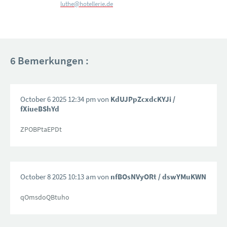
luthe@hotellerie.de
6 Bemerkungen :
October 6 2025 12:34 pm von
KdUJPpZcxdcKYJi
/
fXiueBShYd
ZPOBPtaEPDt
October 8 2025 10:13 am von
nfBOsNVyORt
/ dswYMuKWN
qOmsdoQBtuho