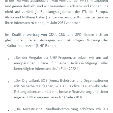
In der TAG wird ausdrücklich kein Vertreter der PMSE mitarbeiten
und genau deshalb sind wir besonders wachsam und können uns
nicht auf zukünftige Beratungsergebnisse der ITU für Europa,
Afrika und Mittlerer Osten (ja, Länder aus drei Kontinenten sind in
ihren Interessen zu einen) im Jahr 2031 verlassen.
Im
Koalitionsvertrag von CDU, CSU und SPD
finden sich an
gleich drei Stellen Aussagen zur zukünftigen Nutzung der
„Kulturfrequenzen“ (UHF-Band):
„Bei der Vergabe der UHF-Frequenzen setzen wir uns auf
europäischer Ebene für eine Berücksichtigung aller
berechtigten Interessen ein.“ (Zeile 2222 f.)
„Der Digitalfunk BOS (Anm.: Behörden und Organisationen
mit Sicherheitsaufgaben, wie z.B. Polizei, Feuerwehr oder
Rettungsdienste) erhält eine bessere Finanzierung und einen
eigenen UHF-Frequenzbereich.“ (Zeile 2703).
„Die terrestrische Rundfunkverbreitung schützen wir als