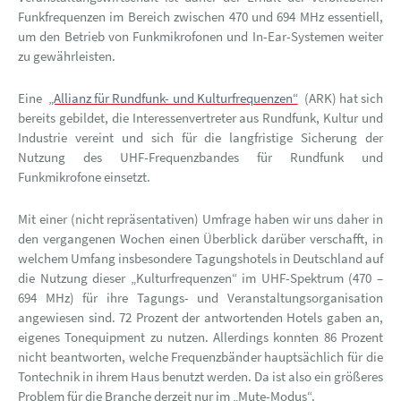
Funkfrequenzen im Bereich zwischen 470 und 694 MHz essentiell,
um den Betrieb von Funkmikrofonen und In-Ear-Systemen weiter
zu gewährleisten.
Eine
„Allianz für Rundfunk- und Kulturfrequenzen“
(ARK) hat sich
bereits gebildet, die Interessenvertreter aus Rundfunk, Kultur und
Industrie vereint und sich für die langfristige Sicherung der
Nutzung des UHF-Frequenzbandes für Rundfunk und
Funkmikrofone einsetzt.
Mit einer (nicht repräsentativen) Umfrage haben wir uns daher in
den vergangenen Wochen einen Überblick darüber verschafft, in
welchem Umfang insbesondere Tagungshotels in Deutschland auf
die Nutzung dieser „Kulturfrequenzen“ im UHF-Spektrum (470 –
694 MHz) für ihre Tagungs- und Veranstaltungsorganisation
angewiesen sind. 72 Prozent der antwortenden Hotels gaben an,
eigenes Tonequipment zu nutzen. Allerdings konnten 86 Prozent
nicht beantworten, welche Frequenzbänder hauptsächlich für die
Tontechnik in ihrem Haus benutzt werden. Da ist also ein größeres
Problem für die Branche derzeit nur im „Mute-Modus“.