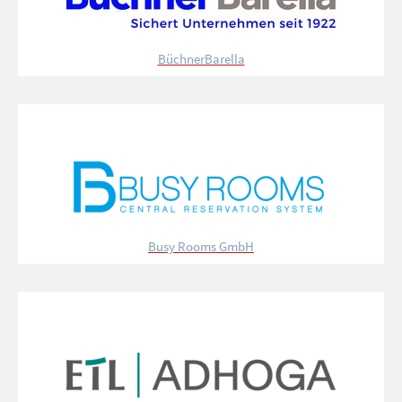
BüchnerBarella
Busy Rooms GmbH