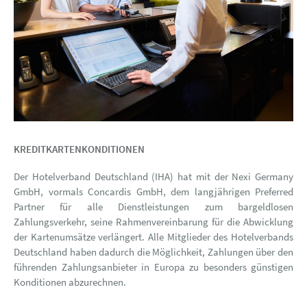
KREDITKARTENKONDITIONEN
Der Hotelverband Deutschland (IHA) hat mit der Nexi Germany
GmbH, vormals Concardis GmbH, dem langjährigen Preferred
Partner für alle Dienstleistungen zum bargeldlosen
Zahlungsverkehr, seine Rahmenvereinbarung für die Abwicklung
der Kartenumsätze verlängert. Alle Mitglieder des Hotelverbands
Deutschland haben dadurch die Möglichkeit, Zahlungen über den
führenden Zahlungsanbieter in Europa zu besonders günstigen
Konditionen abzurechnen.