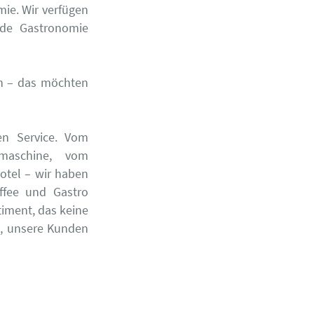
mie. Wir verfügen
ede Gastronomie
ten – das möchten
en Service. Vom
rmaschine, vom
Hotel – wir haben
affee und Gastro
iment, das keine
l, unsere Kunden