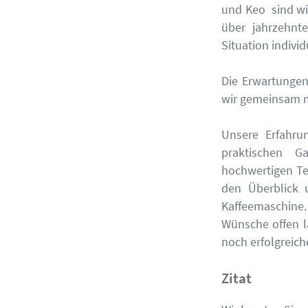
und Keo sind wir
über jahrzehnt
Situation individ
Die Erwartungen 
wir gemeinsam mi
Unsere Erfahru
praktischen G
hochwertigen Tee
den Überblick u
Kaffeemaschine.
Wünsche offen l
noch erfolgreic
Zitat