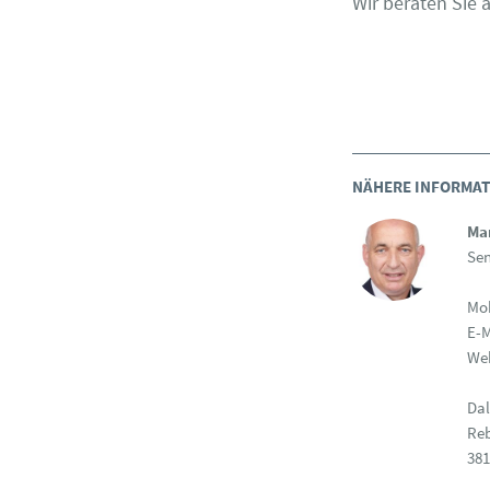
Wir beraten Sie 
NÄHERE INFORMATI
Mar
Sen
Mob
E-M
Web
Dal
Reb
38