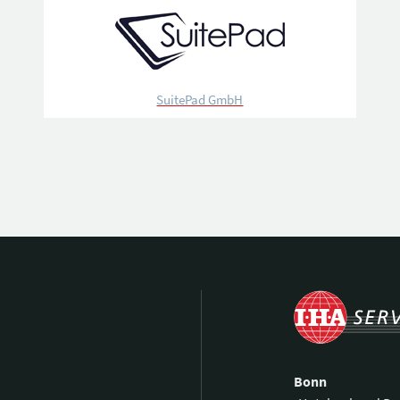
SuitePad GmbH
Bonn