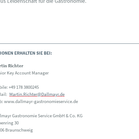
aus Leidenschaft für die Gastronomie.
ONEN ERHALTEN SIE BEI:
tin Richter
ior Key Account Manager
ile: +49 178 3800245
ail:
Martin.Richter@Dallmayr.de
: www.dallmayr-gastronomieservice.de
lmayr Gastronomie Service GmbH & Co. KG
enring 30
106 Braunschweig