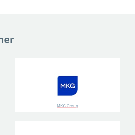
ner
MKG Group