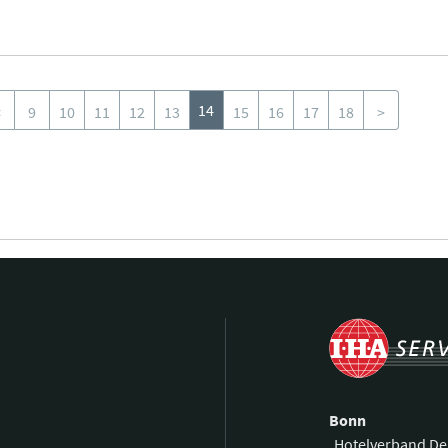
14
<
9
10
11
12
13
15
16
17
18
>
Bonn
Hotelverband De