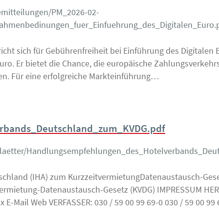
mitteilungen/PM_2026-02-
hmenbedinungen_fuer_Einfuehrung_des_Digitalen_Euro.
richt sich für Gebührenfreiheit bei Einführung des Digitale
uro. Er bietet die Chance, die europäische Zahlungsverkehrs
n. Für eine erfolgreiche Markteinführung…
rbands_Deutschland_zum_KVDG.pdf
blaetter/Handlungsempfehlungen_des_Hotelverbands_Deu
chland (IHA) zum KurzzeitvermietungDatenaustausch-Gese
vermietung-Datenaustausch-Gesetz (KVDG) IMPRESSUM HERA
 E-Mail Web VERFASSER: 030 / 59 00 99 69-0 030 / 59 00 99