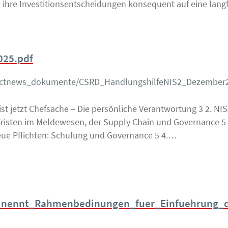
 ihre Investitionsentscheidungen konsequent auf eine langfri
025.pdf
uctnews_dokumente/CSRD_HandlungshilfeNIS2_Dezember2
 ist jetzt Chefsache – Die persönliche Verantwortung 3 2. NI
risten im Meldewesen, der Supply Chain und Governance 5 3
Neue Pflichten: Schulung und Governance 5 4.…
_nennt_Rahmenbedinungen_fuer_Einfuehrung_