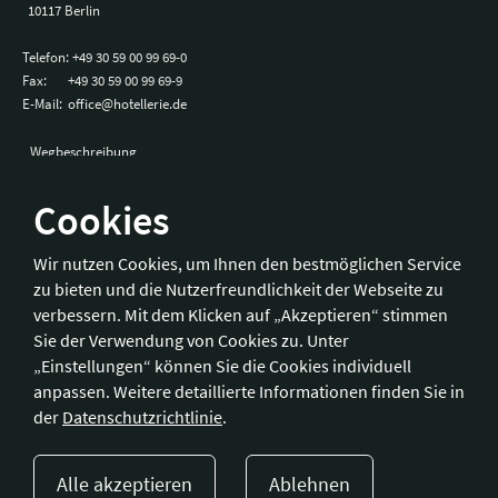
10117 Berlin
Telefon:
+49 30 59 00 99 69-0
Fax:
+49 30 59 00 99 69-9
E-Mail:
office@hotellerie.de
Wegbeschreibung
Cookies
Bonn
Wir nutzen Cookies, um Ihnen den bestmöglichen Service
zu bieten und die Nutzerfreundlichkeit der Webseite zu
Hotelverband Deutschland (IHA) / IHA-Service GmbH
verbessern. Mit dem Klicken auf „Akzeptieren“ stimmen
Kronprinzenstraße 37
Sie der Verwendung von Cookies zu. Unter
53173 Bonn
„Einstellungen“ können Sie die Cookies individuell
anpassen. Weitere detaillierte Informationen finden Sie in
Telefon:
+49 228 92 39 29-0
der
Datenschutzrichtlinie
.
Fax:
+49 228 92 39 29-9
E-Mail:
bonn@hotellerie.de
Alle akzeptieren
Ablehnen