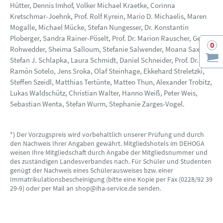
Hütter, Dennis Imhof, Volker Michael Kraetke, Corinna
Kretschmar-Joehnk, Prof. Rolf Kyrein, Mario D. Michaelis, Maren
Mogalle, Michael Mücke, Stefan Nungesser, Dr. Konstantin
Ploberger, Sandra Rainer-Pöselt, Prof. Dr. Marion Rauscher, Gesa
0
Rohwedder, Sheima Salloum, Stefanie Salwender, Moana Sax,
Stefan J. Schlapka, Laura Schmidt, Daniel Schneider, Prof. Dr.
Ramón Sotelo, Jens Sroka, Olaf Steinhage, Ekkehard Streletzki,
Steffen Szeidl, Matthias Tertünte, Matteo Thun, Alexander Trobitz,
Lukas Waldschütz, Christian Walter, Hanno Weiß, Peter Weis,
Sebastian Wenta, Stefan Wurm, Stephanie Zarges-Vogel.
*) Der Vorzugspreis wird vorbehaltlich unserer Prüfung und durch
den Nachweis Ihrer Angaben gewährt. Mitgliedshotels im DEHOGA
weisen Ihre Mitgliedschaft durch Angabe der Mitgliedsnummer und
des zuständigen Landesverbandes nach. Für Schüler und Studenten
genügt der Nachweis eines Schülerausweises bzw. einer
Immatrikulationsbescheinigung (bitte eine Kopie per Fax (0228/92 39
29-9) oder per Mail an shop@iha-service.de senden.