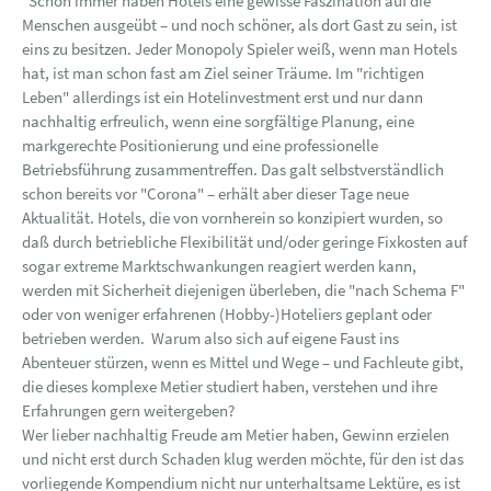
"Schon immer haben Hotels eine gewisse Faszination auf die
Menschen ausgeübt – und noch schöner, als dort Gast zu sein, ist
eins zu besitzen. Jeder Monopoly Spieler weiß, wenn man Hotels
hat, ist man schon fast am Ziel seiner Träume. Im "richtigen
Leben" allerdings ist ein Hotelinvestment erst und nur dann
nachhaltig erfreulich, wenn eine sorgfältige Planung, eine
markgerechte Positionierung und eine professionelle
Betriebsführung zusammentreffen. Das galt selbstverständlich
schon bereits vor "Corona" – erhält aber dieser Tage neue
Aktualität. Hotels, die von vornherein so konzipiert wurden, so
daß durch betriebliche Flexibilität und/oder geringe Fixkosten auf
sogar extreme Marktschwankungen reagiert werden kann,
werden mit Sicherheit diejenigen überleben, die "nach Schema F"
oder von weniger erfahrenen (Hobby-)Hoteliers geplant oder
betrieben werden. Warum also sich auf eigene Faust ins
Abenteuer stürzen, wenn es Mittel und Wege – und Fachleute gibt,
die dieses komplexe Metier studiert haben, verstehen und ihre
Erfahrungen gern weitergeben?
Wer lieber nachhaltig Freude am Metier haben, Gewinn erzielen
und nicht erst durch Schaden klug werden möchte, für den ist das
vorliegende Kompendium nicht nur unterhaltsame Lektüre, es ist