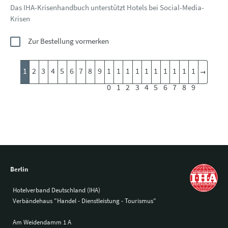
Das IHA-Krisenhandbuch unterstützt Hotels bei Social-Media-
Krisen
Zur Bestellung vormerken
1
2
3
4
5
6
7
8
9
1
1
1
1
1
1
1
1
1
1
0
1
2
3
4
5
6
7
8
9
Berlin
Hotelverband Deutschland (IHA)
Verbändehaus "Handel - Dienstleistung - Tourismus"
Am Weidendamm 1 A