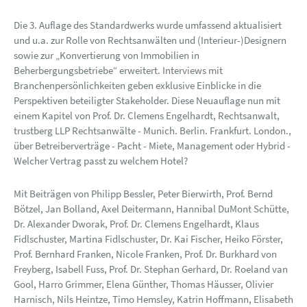
Die 3. Auflage des Standardwerks wurde umfassend aktualisiert
und u.a. zur Rolle von Rechtsanwälten und (Interieur-)Designern
sowie zur „Konvertierung von Immobilien in
Beherbergungsbetriebe“ erweitert. Interviews mit
Branchenpersönlichkeiten geben exklusive Einblicke in die
Perspektiven beteiligter Stakeholder. Diese Neuauflage nun mit
einem Kapitel von Prof. Dr. Clemens Engelhardt, Rechtsanwalt,
trustberg LLP Rechtsanwälte - Munich. Berlin. Frankfurt. London.,
über Betreiberverträge - Pacht - Miete, Management oder Hybrid -
Welcher Vertrag passt zu welchem Hotel?
Mit Beiträgen von Philipp Bessler, Peter Bierwirth, Prof. Bernd
Bötzel, Jan Bolland, Axel Deitermann, Hannibal DuMont Schütte,
Dr. Alexander Dworak, Prof. Dr. Clemens Engelhardt, Klaus
Fidlschuster, Martina Fidlschuster, Dr. Kai Fischer, Heiko Förster,
Prof. Bernhard Franken, Nicole Franken, Prof. Dr. Burkhard von
Freyberg, Isabell Fuss, Prof. Dr. Stephan Gerhard, Dr. Roeland van
Gool, Harro Grimmer, Elena Günther, Thomas Häusser, Olivier
Harnisch, Nils Heintze, Timo Hemsley, Katrin Hoffmann, Elisabeth