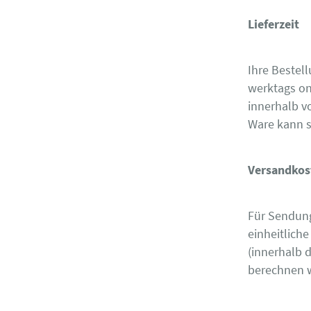
Lieferzeit
Ihre Bestel
werktags on
innerhalb v
Ware kann si
Versandkos
Für Sendung
einheitlich
(innerhalb 
berechnen w