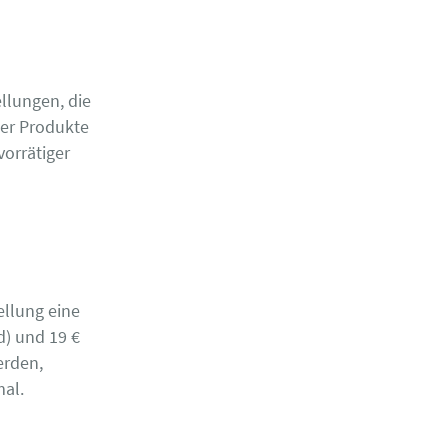
llungen, die
der Produkte
vorrätiger
llung eine
d) und 19 €
erden,
mal.