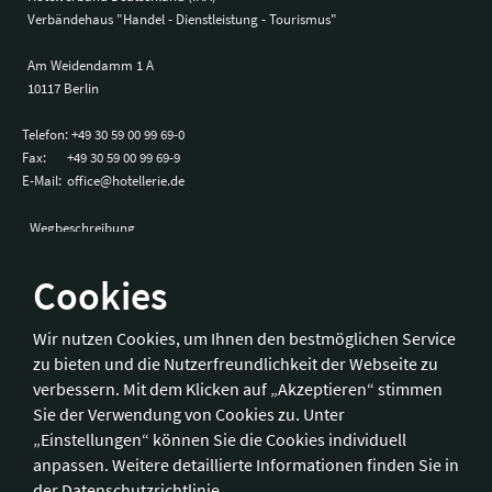
Verbändehaus "Handel - Dienstleistung - Tourismus"
Am Weidendamm 1 A
10117 Berlin
Telefon:
+49 30 59 00 99 69-0
Fax:
+49 30 59 00 99 69-9
E-Mail:
office@hotellerie.de
Wegbeschreibung
Cookies
Bonn
Wir nutzen Cookies, um Ihnen den bestmöglichen Service
zu bieten und die Nutzerfreundlichkeit der Webseite zu
Hotelverband Deutschland (IHA) / IHA-Service GmbH
verbessern. Mit dem Klicken auf „Akzeptieren“ stimmen
Kronprinzenstraße 37
Sie der Verwendung von Cookies zu. Unter
53173 Bonn
„Einstellungen“ können Sie die Cookies individuell
anpassen. Weitere detaillierte Informationen finden Sie in
Telefon:
+49 228 92 39 29-0
der
Datenschutzrichtlinie
.