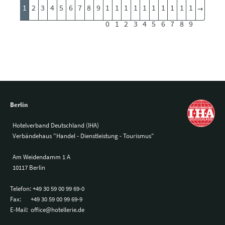
1
2
3
4
5
6
7
8
9
1
1
1
1
1
1
1
1
1
1
0
1
2
3
4
5
6
7
8
9
Berlin
Hotelverband Deutschland (IHA)
Verbändehaus "Handel - Dienstleistung - Tourismus"
Am Weidendamm 1 A
10117 Berlin
Telefon:
+49 30 59 00 99 69-0
Fax:
+49 30 59 00 99 69-9
E-Mail:
office@hotellerie.de