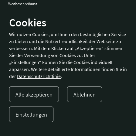
Wegbeschreibung
Cookies
Bonn
Wir nutzen Cookies, um Ihnen den bestmöglichen Service
zu bieten und die Nutzerfreundlichkeit der Webseite zu
Hotelverband Deutschland (IHA) / IHA-Service GmbH
verbessern. Mit dem Klicken auf „Akzeptieren“ stimmen
Kronprinzenstraße 37
Sie der Verwendung von Cookies zu. Unter
53173 Bonn
„Einstellungen“ können Sie die Cookies individuell
anpassen. Weitere detaillierte Informationen finden Sie in
Telefon:
+49 228 92 39 29-0
der
Datenschutzrichtlinie
.
Fax:
+49 228 92 39 29-9
E-Mail:
bonn@hotellerie.de
Alle akzeptieren
Ablehnen
Wegbeschreibung
Einstellungen
Presse
Kontakt
Impressum
Datenschutzerklärung
Cookie-Einstellungen
© 2023 Hotellerie