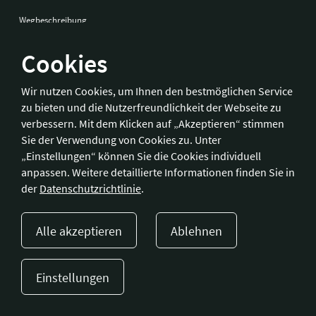
Wegbeschreibung
Cookies
Bonn
Wir nutzen Cookies, um Ihnen den bestmöglichen Service
zu bieten und die Nutzerfreundlichkeit der Webseite zu
Hotelverband Deutschland (IHA) / IHA-Service GmbH
verbessern. Mit dem Klicken auf „Akzeptieren“ stimmen
Kronprinzenstraße 37
Sie der Verwendung von Cookies zu. Unter
53173 Bonn
„Einstellungen“ können Sie die Cookies individuell
anpassen. Weitere detaillierte Informationen finden Sie in
Telefon:
+49 228 92 39 29-0
der
Datenschutzrichtlinie
.
Fax:
+49 228 92 39 29-9
E-Mail:
bonn@hotellerie.de
Alle akzeptieren
Ablehnen
Wegbeschreibung
Einstellungen
Presse
Kontakt
Impressum
Datenschutzerklärung
Cookie-Einstellungen
© 2023 Hotellerie