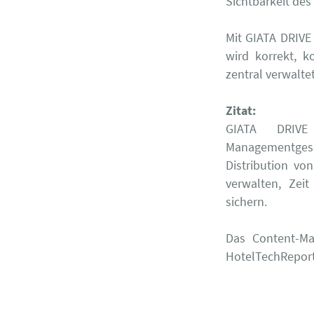
Sichtbarkeit des
Mit GIATA DRIVE 
wird korrekt, k
zentral verwalte
Zitat:
GIATA DRIVE
Managementgese
Distribution vo
verwalten, Zei
sichern.
Das Content-Ma
HotelTechReport 