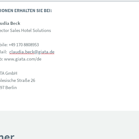
ONEN ERHALTEN SIE BEI:
audia Beck
ector Sales Hotel Solutions
ile: +49 170 8808953
ail:
claudia.beck@giata.de
b: www.giata.com/de
ATA GmbH
lesische Straße 26
97 Berlin
ner