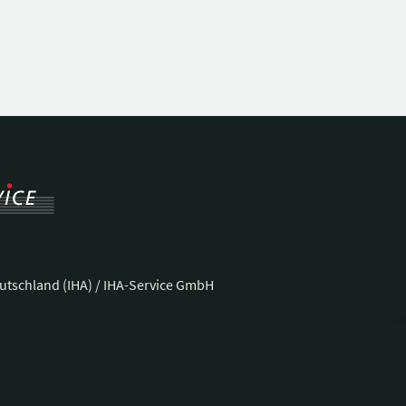
utschland (IHA) / IHA-Service GmbH
ße 37
Telefon:
+49 228 92 39 29-0
Fax:
+49 228 92 39 29-9
E-Mail:
bonn@hotellerie.de