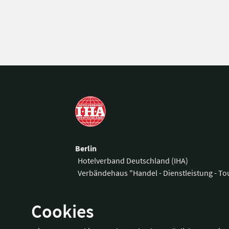
Berlin
Hotelverband Deutschland (IHA)
Verbändehaus "Handel - Dienstleistung - T
Am Weidendamm 1 A
Telefon:
+49 3
Cookies
10117 Berlin
Fax:
+49 30 
E-Mail:
office