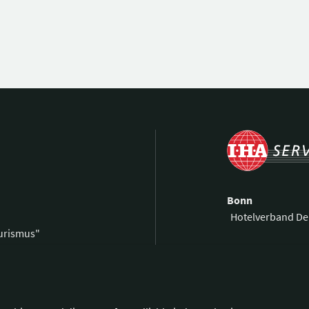
Bonn
Hotelverband De
ourismus"
Kronprinzenstra
0 59 00 99 69-0
53173 Bonn
59 00 99 69-9
@hotellerie.de