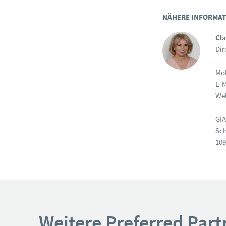
NÄHERE INFORMATI
Cl
Dir
Mob
E-M
We
GI
Sch
109
Weitere Preferred Part