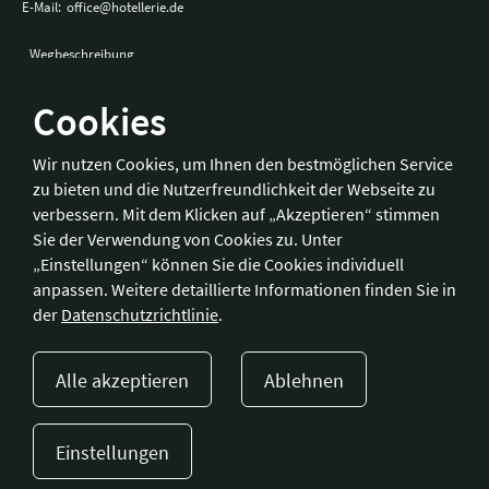
E-Mail:
office@hotellerie.de
Wegbeschreibung
Cookies
Bonn
Wir nutzen Cookies, um Ihnen den bestmöglichen Service
zu bieten und die Nutzerfreundlichkeit der Webseite zu
Hotelverband Deutschland (IHA) / IHA-Service GmbH
verbessern. Mit dem Klicken auf „Akzeptieren“ stimmen
Kronprinzenstraße 37
Sie der Verwendung von Cookies zu. Unter
53173 Bonn
„Einstellungen“ können Sie die Cookies individuell
anpassen. Weitere detaillierte Informationen finden Sie in
Telefon:
+49 228 92 39 29-0
der
Datenschutzrichtlinie
.
Fax:
+49 228 92 39 29-9
E-Mail:
bonn@hotellerie.de
Alle akzeptieren
Ablehnen
Wegbeschreibung
Einstellungen
Presse
Kontakt
Impressum
Datenschutzerklärung
Cookie-Einstellungen