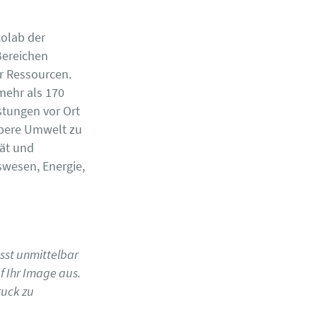
colab der
Bereichen
r Ressourcen.
 mehr als 170
tungen vor Ort
ubere Umwelt zu
tät und
swesen, Energie,
usst unmittelbar
f Ihr Image aus.
ruck zu