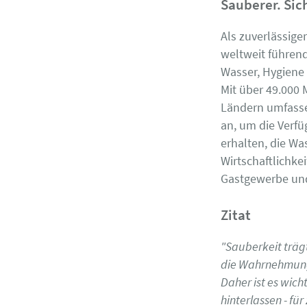
Sauberer. Sic
Als zuverlässige
weltweit führen
Wasser, Hygiene
Mit über 49.000 
Ländern umfasse
an, um die Verfü
erhalten, die Wa
Wirtschaftlichk
Gastgewerbe und
Zitat
"Sauberkeit trägt
die Wahrnehmung 
Daher ist es wich
hinterlassen - fü