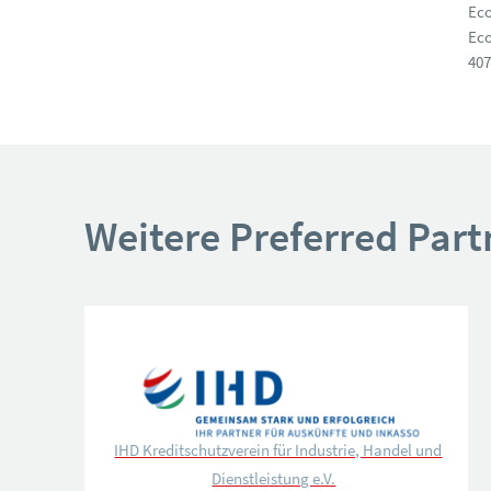
Ec
Eco
40
Weitere Preferred Part
IHD Kreditschutzverein für Industrie, Handel und
Dienstleistung e.V.