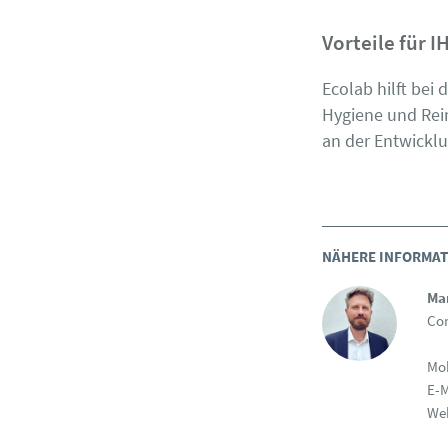
Vorteile für I
Ecolab hilft be
Hygiene und Rei
an der Entwicklu
NÄHERE INFORMATI
Ma
Cor
Mob
E-M
We