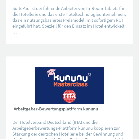
SuitePad ist der führende Anbieter von In-Room-Tablets für
die Hotellerie und das erste Hoteltechnologieunternehmen,
das ein nutzungsbasiertes Preismodell mit sofortigem ROI
eingeführt hat. Speziell für den Einsatz im Hotel entwickelt,
…
Arbeitgeber-Bewertungsplattform kununu
Der Hotelverband Deutschland (IHA) und die
Arbeitgeberbewertungs-Plattform kununu koopieren zur
Stärkung der deutschen Hotellerie bei der Gewinnung und