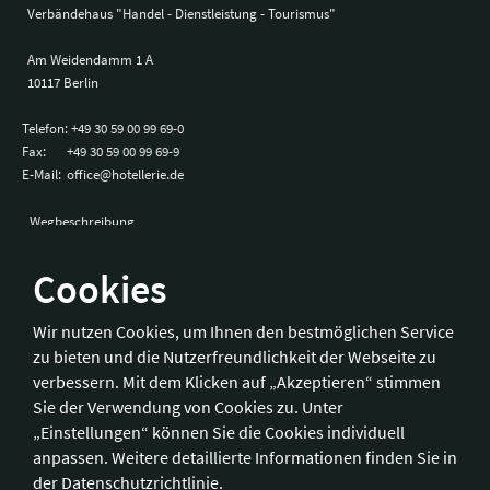
Verbändehaus "Handel - Dienstleistung - Tourismus"
Am Weidendamm 1 A
10117 Berlin
Telefon:
+49 30 59 00 99 69-0
Fax:
+49 30 59 00 99 69-9
E-Mail:
office@hotellerie.de
Wegbeschreibung
Cookies
Bonn
Wir nutzen Cookies, um Ihnen den bestmöglichen Service
zu bieten und die Nutzerfreundlichkeit der Webseite zu
Hotelverband Deutschland (IHA) / IHA-Service GmbH
verbessern. Mit dem Klicken auf „Akzeptieren“ stimmen
Kronprinzenstraße 37
Sie der Verwendung von Cookies zu. Unter
53173 Bonn
„Einstellungen“ können Sie die Cookies individuell
anpassen. Weitere detaillierte Informationen finden Sie in
Telefon:
+49 228 92 39 29-0
der
Datenschutzrichtlinie
.