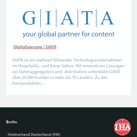
Digitalisierung / GIATA
GIATA ist ein weltweit führendes Technologieunternehmen
im Hospitality- und Reise-Sektor. Mit innovativen Lösungen
zur Datenaggregation und -distribution unterstützt GIATA
über 20.000 Kunden in mehr als 70 Ländern. Zu den
Kernprodukten…
Berlin
Hotelverband Deutschland (IHA)