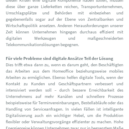
diesen Krisen eine digitale Komponente haben sollen, müssen
diese über ganze Lieferketten reichen, Transportunternehmen,
Umschlagsplätze und Behörden mit einbeziehen und
gegebenenfalls sogar auf der Ebene von Zentralbanken und
Wirtschaftspolitik ansetzen. Anderen Herausforderungen unserer
Zeit können Unternehmen hingegen durchaus effizient mit
digitalen Werkzeugen und maßgeschneiderten
Telekommunikationslösungen begegnen.
Für viele Probleme sind digitale Ansätze Teil der Lösung
Dies trifft etwa dann zu, wenn es darum geht, den Beschäftigten
das Arbeiten aus dem Homeoffice beziehungsweise mobiles
Arbeiten zu ermöglichen. Ebenso helfen digitale Tools, wenn der
Kontakt zu Kunden und Geschäftspartnern verbessert und
intensiviert werden soll – durch bessere Erreichbarkeit des
Unternehmens auf mehr Kanälen und schnellere Prozesse
beispielsweise für Terminvereinbarungen, Bestellabläufe oder das
Handling von Serviceanfragen. In vielen Fällen ist intelligente
Digitalisierung auch ein wichtiger Hebel, um die Produktion
flexibler oder Verwaltungsvorgänge effizienter zu machen. Hohe
Energiepreise können Unternehmen zwar nur in begrenztem Maße