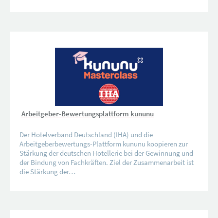
Arbeitgeber-Bewertungsplattform kununu
Der Hotelverband Deutschland (IHA) und die
Arbeitgeberbewertungs-Plattform kununu koopieren zur
Stärkung der deutschen Hotellerie bei der Gewinnung und
der Bindung von Fachkräften. Ziel der Zusammenarbeit ist
die Stärkung der…