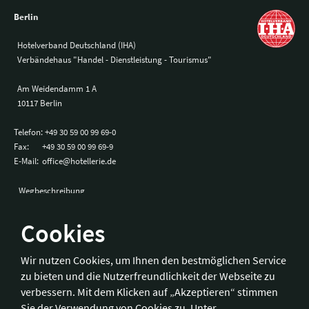
Berlin
Hotelverband Deutschland (IHA)
Verbändehaus "Handel - Dienstleistung - Tourismus"
Am Weidendamm 1 A
10117 Berlin
Telefon:
+49 30 59 00 99 69-0
Fax:
+49 30 59 00 99 69-9
E-Mail:
office@hotellerie.de
Wegbeschreibung
Cookies
Bonn
Wir nutzen Cookies, um Ihnen den bestmöglichen Service
zu bieten und die Nutzerfreundlichkeit der Webseite zu
Hotelverband Deutschland (IHA) / IHA-Service GmbH
verbessern. Mit dem Klicken auf „Akzeptieren“ stimmen
Kronprinzenstraße 37
Sie der Verwendung von Cookies zu. Unter