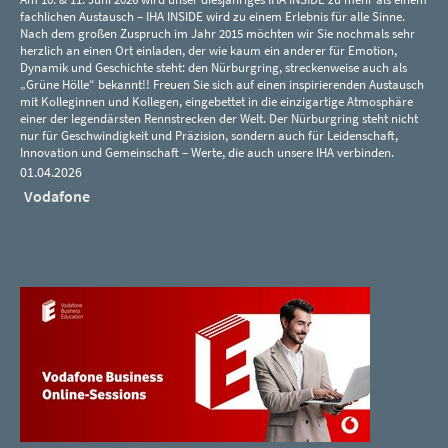
fachlichen Austausch – IHA INSIDE wird zu einem Erlebnis für alle Sinne.
Nach dem großen Zuspruch im Jahr 2015 möchten wir Sie nochmals sehr
herzlich an einen Ort einladen, der wie kaum ein anderer für Emotion,
Dynamik und Geschichte steht: den Nürburgring, streckenweise auch als
„Grüne Hölle“ bekannt!! Freuen Sie sich auf einen inspirierenden Austausch
mit Kolleginnen und Kollegen, eingebettet in die einzigartige Atmosphäre
einer der legendärsten Rennstrecken der Welt. Der Nürburgring steht nicht
nur für Geschwindigkeit und Präzision, sondern auch für Leidenschaft,
Innovation und Gemeinschaft – Werte, die auch unsere IHA verbinden.
01.04.2026
Vodafone