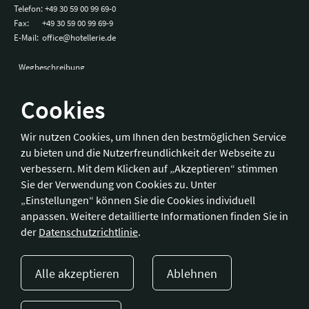
Telefon:
+49 30 59 00 99 69-0
Fax:
+49 30 59 00 99 69-9
E-Mail:
office@hotellerie.de
Wegbeschreibung
Cookies
Bonn
Wir nutzen Cookies, um Ihnen den bestmöglichen Service
zu bieten und die Nutzerfreundlichkeit der Webseite zu
Hotelverband Deutschland (IHA) / IHA-Service GmbH
verbessern. Mit dem Klicken auf „Akzeptieren“ stimmen
Kronprinzenstraße 37
Sie der Verwendung von Cookies zu. Unter
53173 Bonn
„Einstellungen“ können Sie die Cookies individuell
anpassen. Weitere detaillierte Informationen finden Sie in
Telefon:
+49 228 92 39 29-0
der
Datenschutzrichtlinie
.
Fax:
+49 228 92 39 29-9
E-Mail:
bonn@hotellerie.de
Alle akzeptieren
Ablehnen
Wegbeschreibung