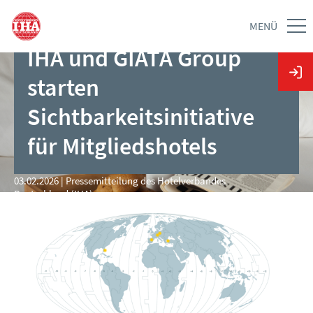
MENÜ
IHA und GIATA Group
starten
Sichtbarkeitsinitiative
für Mitgliedshotels
03.02.2026 | Pressemitteilung des Hotelverbandes
Deutschland (IHA)