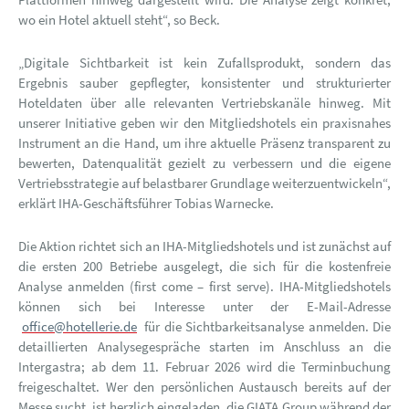
wo ein Hotel aktuell steht“, so Beck.
„Digitale Sichtbarkeit ist kein Zufallsprodukt, sondern das
Ergebnis sauber gepflegter, konsistenter und strukturierter
Hoteldaten über alle relevanten Vertriebskanäle hinweg. Mit
unserer Initiative geben wir den Mitgliedshotels ein praxisnahes
Instrument an die Hand, um ihre aktuelle Präsenz transparent zu
bewerten, Datenqualität gezielt zu verbessern und die eigene
Vertriebsstrategie auf belastbarer Grundlage weiterzuentwickeln“,
erklärt IHA-Geschäftsführer Tobias Warnecke.
Die Aktion richtet sich an IHA-Mitgliedshotels und ist zunächst auf
die ersten 200 Betriebe ausgelegt, die sich für die kostenfreie
Analyse anmelden (first come – first serve). IHA-Mitgliedshotels
können sich bei Interesse unter der E-Mail-Adresse
office@hotellerie.de
für die Sichtbarkeitsanalyse anmelden. Die
detaillierten Analysegespräche starten im Anschluss an die
Intergastra; ab dem 11. Februar 2026 wird die Terminbuchung
freigeschaltet. Wer den persönlichen Austausch bereits auf der
Messe sucht, ist herzlich eingeladen, die GIATA Group während der