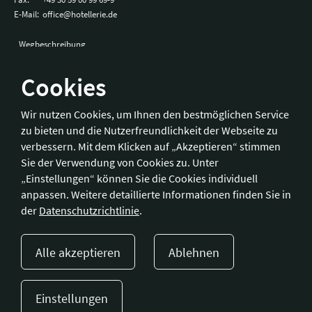
E-Mail:
office@hotellerie.de
Wegbeschreibung
Cookies
Bonn
Wir nutzen Cookies, um Ihnen den bestmöglichen Service
zu bieten und die Nutzerfreundlichkeit der Webseite zu
Hotelverband Deutschland (IHA) / IHA-Service GmbH
verbessern. Mit dem Klicken auf „Akzeptieren“ stimmen
Kronprinzenstraße 37
Sie der Verwendung von Cookies zu. Unter
53173 Bonn
„Einstellungen“ können Sie die Cookies individuell
anpassen. Weitere detaillierte Informationen finden Sie in
Telefon:
+49 228 92 39 29-0
der
Datenschutzrichtlinie
.
Fax:
+49 228 92 39 29-9
E-Mail:
bonn@hotellerie.de
Alle akzeptieren
Ablehnen
Wegbeschreibung
Einstellungen
Presse
Kontakt
Impressum
Datenschutzerklärung