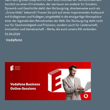
herzlich an einen Ort einladen, der wie kaum ein anderer für Emotion,
Dynamik und Geschichte steht: den Nürburgring, streckenweise auch als
„Grüne Hölle“ bekannt!! Freuen Sie sich auf einen inspirierenden Austausch
mit Kolleginnen und Kollegen, eingebettet in die einzigartige Atmosphäre
einer der legendärsten Rennstrecken der Welt. Der Nürburgring steht nicht
nur für Geschwindigkeit und Präzision, sondern auch für Leidenschaft,
Innovation und Gemeinschaft – Werte, die auch unsere IHA verbinden.
01.04.2026
Vodafone