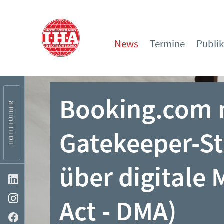
News
Termine
Publi
Booking.com m
HOTELFÜHRER
Gatekeeper-St
über digitale 
Act - DMA)