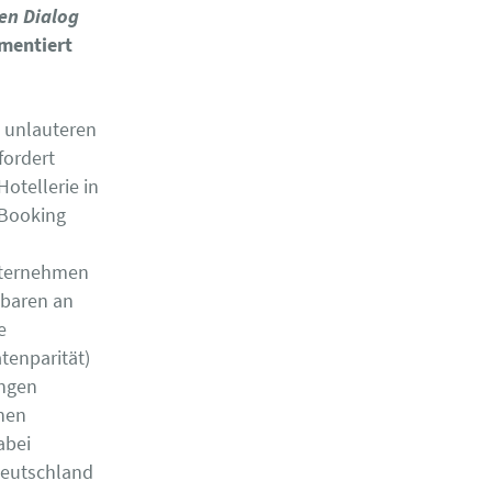
en Dialog
mentiert
s unlauteren
fordert
otellerie in
 Booking
Unternehmen
ebaren an
e
tenparität)
ungen
enen
abei
Deutschland