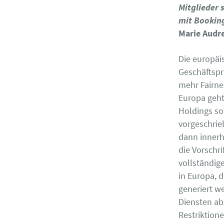
Mitglieder 
mit Bookin
Marie Audr
Die europäi
Geschäftspr
mehr Fairnes
Europa geht
Holdings so
vorgeschrie
dann innerh
die Vorschr
vollständige
in Europa, 
generiert w
Diensten ab
Restriktion