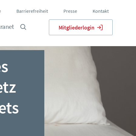
e
Barrierefreiheit
Presse
Kontakt
tranet
Mitgliederlogin
es
etz
ets