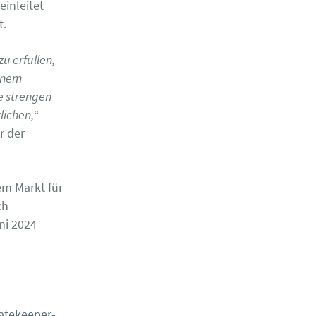
inleitet
t.
u erfüllen,
inem
e strengen
lichen,
“
r der
em Markt für
ch
ni 2024
tekeeper-