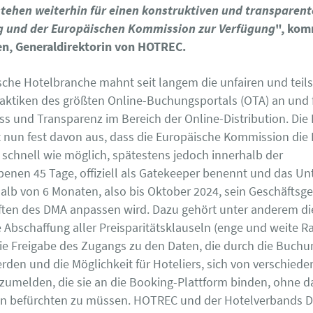
stehen weiterhin für einen konstruktiven und transparent
g und der Europäischen Kommission zur Verfügung
", kom
en, Generaldirektorin von HOTREC.
sche Hotelbranche mahnt seit langem die unfairen und teil
aktiken des größten Online-Buchungsportals (OTA) an und 
s und Transparenz im Bereich der Online-Distribution. Die H
 nun fest davon aus, dass die Europäische Kommission die
 schnell wie möglich, spätestens jedoch innerhalb der
benen 45 Tage, offiziell als Gatekeeper benennt und das 
alb von 6 Monaten, also bis Oktober 2024, sein Geschäftsg
iften des DMA anpassen wird. Dazu gehört unter anderem di
 Abschaffung aller Preisparitätsklauseln (enge und weite Ra
die Freigabe des Zugangs zu den Daten, die durch die Buch
erden und die Möglichkeit für Hoteliers, sich von verschied
zumelden, die sie an die Booking-Plattform binden, ohne d
en befürchten zu müssen. HOTREC und der Hotelverbands 