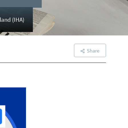
land (IHA)
Share