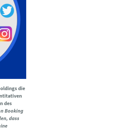
oldings die
ntitativen
n des
on Booking
len, dass
eine