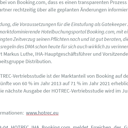
bei von Booking.com, dass es einen transparenten Prozess e
artner rechtzeitig über alle geplanten Änderungen informier
dung, die Voraussetzungen für die Einstufung als Gatekeeper z
arktdominierende Hotelbuchungsportal Booking.com, mit e
gten Zeitverzug seinen Pflichten nach und ist gut beraten, di
egeln des DMA schon heute für sich auch wirklich zu verinner
 Markus Luthe, IHA-Hauptgeschäftsführer und Vorsitzende
itsgruppe Distribution.
TREC-Vertriebsstudie ist der Marktanteil von Booking auf d
ünfte von 60 % im Jahr 2013 auf 71 % im Jahr 2021 erhebli
Die nächste Ausgabe der HOTREC-Vertriebsstudie wird im Ju
ormationen:
www.hotrec.eu
3-04_HOTREC_IHA_Booking.com_meldet_Erreichen_des_Ga