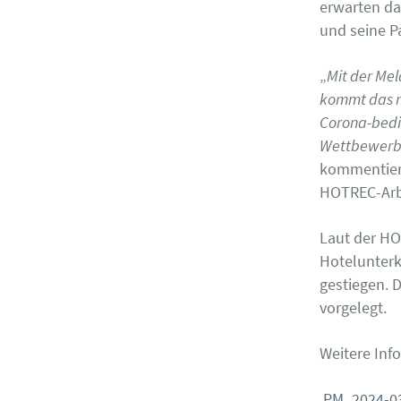
erwarten da
und seine P
„
Mit der Mel
kommt das m
Corona-bedin
Wettbewerbsr
kommentiert
HOTREC-Arbe
Laut der HO
Hotelunterk
gestiegen. 
vorgelegt.
Weitere Inf
PM_2024-0