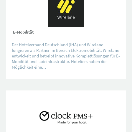
E-Mobilität
Der Hotelverband Deutschland (IHA) und Wirelane
fungieren als Partner im Bereich Elektromobilität. Wirelane
entwickelt und betreibt innovative Komplettlösungen für E-
Mobilität und Ladeinfrastruktur. Hoteliers haben die
Möglichkeit eine…