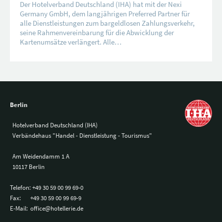
Der Hotelverband Deutschland (IHA) hat mit der Nexi
Germany GmbH, dem langjährigen Preferred Partner für
alle Dienstleistungen zum bargeldlosen Zahlungsverkehr,
seine Rahmenvereinbarung für die Abwicklung der
Kartenumsätze verlängert. Alle…
Berlin
Hotelverband Deutschland (IHA)
Verbändehaus "Handel - Dienstleistung - Tourismus"
Am Weidendamm 1 A
10117 Berlin
Telefon:
+49 30 59 00 99 69-0
Fax:
+49 30 59 00 99 69-9
E-Mail:
office@hotellerie.de