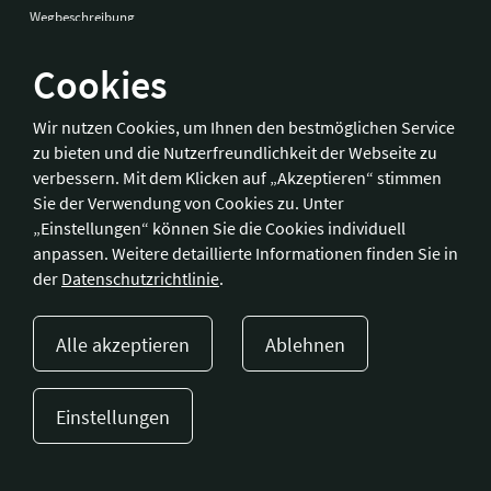
Wegbeschreibung
Cookies
Bonn
Wir nutzen Cookies, um Ihnen den bestmöglichen Service
zu bieten und die Nutzerfreundlichkeit der Webseite zu
Hotelverband Deutschland (IHA) / IHA-Service GmbH
verbessern. Mit dem Klicken auf „Akzeptieren“ stimmen
Kronprinzenstraße 37
Sie der Verwendung von Cookies zu. Unter
53173 Bonn
„Einstellungen“ können Sie die Cookies individuell
anpassen. Weitere detaillierte Informationen finden Sie in
Telefon:
+49 228 92 39 29-0
der
Datenschutzrichtlinie
.
Fax:
+49 228 92 39 29-9
E-Mail:
bonn@hotellerie.de
Alle akzeptieren
Ablehnen
Wegbeschreibung
Einstellungen
Presse
Kontakt
Impressum
Datenschutzerklärung
Cookie-Einstellungen
© 2023 Hotellerie