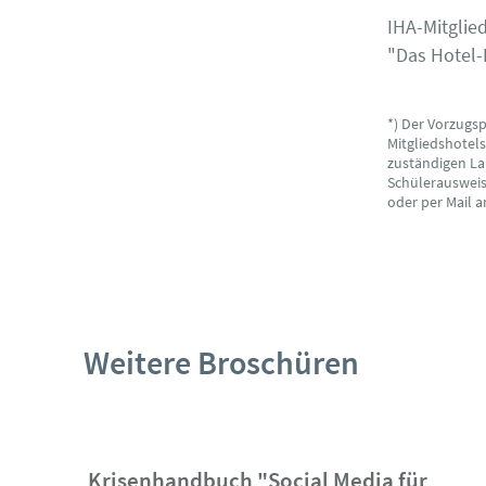
IHA-Mitglie
"Das Hotel-
*) Der Vorzugs
Mitgliedshotel
zuständigen La
Schülerausweise
oder per Mail 
Weitere Broschüren
Krisenhandbuch "Social Media für