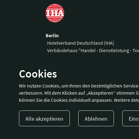
Berlin
Hotelverband Deutschland (IHA)
Verbändehaus "Handel - Dienstleistung - T
Am Weidendamm 1 A
Telefon:
+49 3
Cookies
10117 Berlin
Fax:
+49 30 
E-Mail:
office
Wir nutzen Cookies, um Ihnen den bestmöglichen Service 
Wegbeschreibung
verbessern. Mit dem Klicken auf „Akzeptieren“ stimmen S
können Sie die Cookies individuell anpassen. Weitere deta
Alle akzeptieren
Ablehnen
Eins
Presse
Kontakt
Impressum
Dat
© 2023 Hotellerie