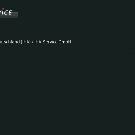
utschland (IHA) / IHA-Service GmbH
ße 37
Telefon:
+49 228 92 39 29-0
Fax:
+49 228 92 39 29-9
E-Mail:
bonn@hotellerie.de
ng