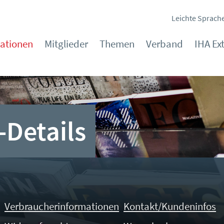
Leichte Sprach
kationen
Mitglieder
Themen
Verband
IHA Ex
-Details
Verbraucherinformationen
Kontakt/Kundeninfos