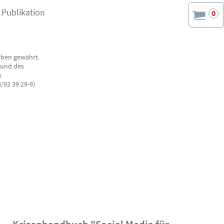
 Publikation
0
aben gewährt.
 und des
s
/92 39 29-9)