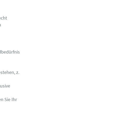
echt
m
dbedürfnis
stehen, z.
usive
n Sie Ihr