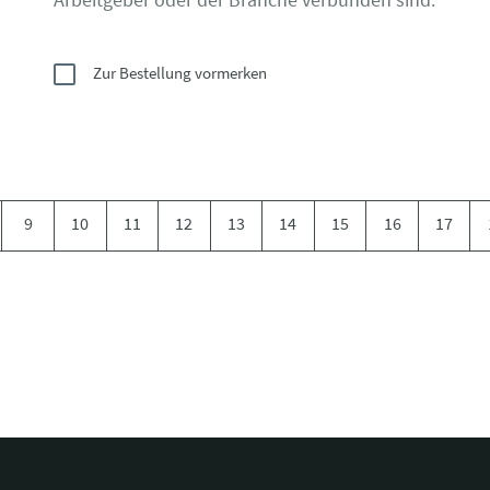
Zur Bestellung vormerken
9
10
11
12
13
14
15
16
17