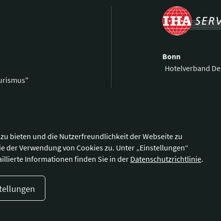
Bonn
Hotelverband De
ourismus"
Kronprinzenstra
0 59 00 99 69-0
53173 Bonn
59 00 99 69-9
@hotellerie.de
Wegbeschreibu
zu bieten und die Nutzerfreundlichkeit der Webseite zu
ie der Verwendung von Cookies zu. Unter „Einstellungen“
illierte Informationen finden Sie in der
Datenschutzrichtlinie
.
tellungen
enschutzerklärung
Cookie-Einstellungen