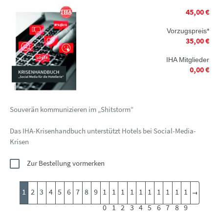
45,00 €
Vorzugspreis*
35,00 €
IHA Mitglieder
0,00 €
Souverän kommunizieren im „Shitstorm“
Das IHA-Krisenhandbuch unterstützt Hotels bei Social-Media-
Krisen
Zur Bestellung vormerken
1
2
3
4
5
6
7
8
9
1
1
1
1
1
1
1
1
1
1
0
1
2
3
4
5
6
7
8
9