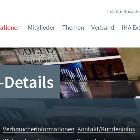
Leichte Sprach
kationen
Mitglieder
Themen
Verband
IHA Ex
-Details
Verbraucherinformationen
Kontakt/Kundeninfos