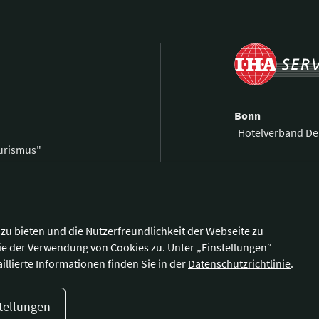
Bonn
Hotelverband De
ourismus"
Kronprinzenstra
0 59 00 99 69-0
53173 Bonn
59 00 99 69-9
@hotellerie.de
Wegbeschreibu
zu bieten und die Nutzerfreundlichkeit der Webseite zu
ie der Verwendung von Cookies zu. Unter „Einstellungen“
illierte Informationen finden Sie in der
Datenschutzrichtlinie
.
tellungen
enschutzerklärung
Cookie-Einstellungen