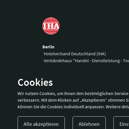
Berlin
Hotelverband Deutschland (IHA)
Verbändehaus "Handel - Dienstleistung - T
Am Weidendamm 1 A
Telefon:
+49 3
Cookies
10117 Berlin
Fax:
+49 30 
E-Mail:
office
Wir nutzen Cookies, um Ihnen den bestmöglichen Service 
Wegbeschreibung
verbessern. Mit dem Klicken auf „Akzeptieren“ stimmen S
können Sie die Cookies individuell anpassen. Weitere deta
Alle akzeptieren
Ablehnen
Eins
Presse
Kontakt
Impressum
Dat