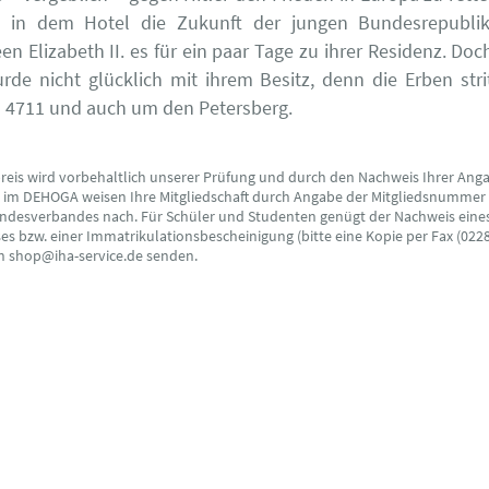
e in dem Hotel die Zukunft der jungen Bundesrepubli
n Elizabeth II. es für ein paar Tage zu ihrer Residenz. Doch
de nicht glücklich mit ihrem Besitz, denn die Erben str
 4711 und auch um den Petersberg.
preis wird vorbehaltlich unserer Prüfung und durch den Nachweis Ihrer Ang
s im DEHOGA weisen Ihre Mitgliedschaft durch Angabe der Mitgliedsnummer
ndesverbandes nach. Für Schüler und Studenten genügt der Nachweis eine
s bzw. einer Immatrikulationsbescheinigung (bitte eine Kopie per Fax (0228
an shop@iha-service.de senden.