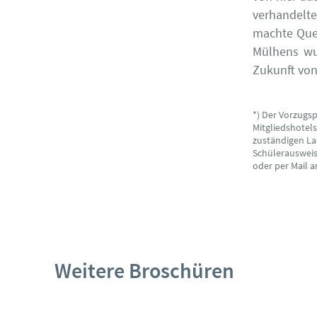
verhandelt
machte Quee
Mülhens wur
Zukunft von
*) Der Vorzugs
Mitgliedshotel
zuständigen La
Schülerausweise
oder per Mail 
Weitere Broschüren