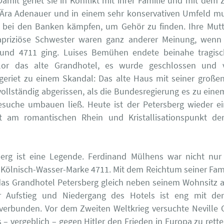
Damit geriet sie in Konflikt mit ihrer Familie und mit dem Z
 Ära Adenauer und in einem sehr konservativen Umfeld mu
 bei den Banken kämpfen, um Gehör zu finden. Ihre Mutte
apriziöse Schwester waren ganz anderer Meinung, wen
 und 4711 ging. Luises Bemühen endete beinahe tragisc
rlor das alte Grandhotel, es wurde geschlossen und ve
eriet zu einem Skandal: Das alte Haus mit seiner große
vollständig abgerissen, als die Bundesregierung es zu ein
esuche umbauen ließ. Heute ist der Petersberg wieder e
t am romantischen Rhein und Kristallisationspunkt de
berg ist eine Legende. Ferdinand Mülhens war nicht nur 
r Kölnisch-Wasser-Marke 4711. Mit dem Reichtum seiner Fami
das Grandhotel Petersberg gleich neben seinem Wohnsitz 
r Aufstieg und Niedergang des Hotels ist eng mit de
verbunden. Vor dem Zweiten Weltkrieg versuchte Neville
s – vergeblich – gegen Hitler den Frieden in Europa zu rett