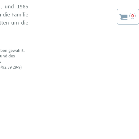
k, und 1965
 die Familie
0
itten um die
aben gewährt.
 und des
s
/92 39 29-9)