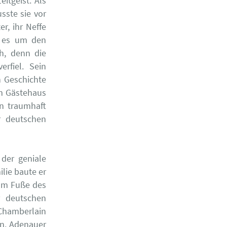
eitgeist. Als
sste sie vor
r, ihr Neffe
n es um den
h, denn die
rfiel. Sein
n Geschichte
em Gästehaus
in traumhaft
r deutschen
der geniale
lie baute er
am Fuße des
r deutschen
 Chamberlain
en. Adenauer