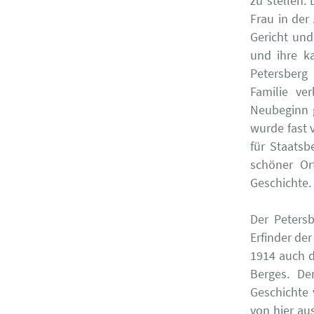
zu stellen. 
Frau in der
Gericht und
und ihre k
Petersberg
Familie ve
Neubeginn g
wurde fast 
für Staatsb
schöner Or
Geschichte.
Der Peters
Erfinder de
1914 auch 
Berges. De
Geschichte 
von hier au