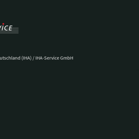
utschland (IHA) / IHA-Service GmbH
ße 37
Telefon:
+49 228 92 39 29-0
Fax:
+49 228 92 39 29-9
E-Mail:
bonn@hotellerie.de
ng