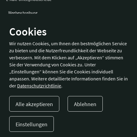
Wegbeschreibung
Cookies
Bonn
Wir nutzen Cookies, um Ihnen den bestmöglichen Service
zu bieten und die Nutzerfreundlichkeit der Webseite zu
Hotelverband Deutschland (IHA) / IHA-Service GmbH
verbessern. Mit dem Klicken auf „Akzeptieren“ stimmen
Kronprinzenstraße 37
Sie der Verwendung von Cookies zu. Unter
53173 Bonn
„Einstellungen“ können Sie die Cookies individuell
anpassen. Weitere detaillierte Informationen finden Sie in
Telefon:
+49 228 92 39 29-0
der
Datenschutzrichtlinie
.
Fax:
+49 228 92 39 29-9
E-Mail:
bonn@hotellerie.de
Alle akzeptieren
Ablehnen
Wegbeschreibung
Einstellungen
Presse
Kontakt
Impressum
Datenschutzerklärung
Cookie-Einstellungen