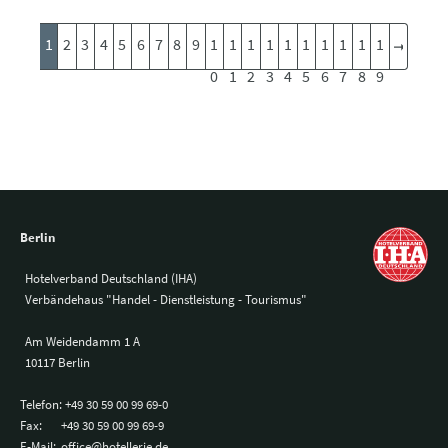
1
2
3
4
5
6
7
8
9
1
1
1
1
1
1
1
1
1
1
0
1
2
3
4
5
6
7
8
9
Berlin
Hotelverband Deutschland (IHA)
Verbändehaus "Handel - Dienstleistung - Tourismus"
Am Weidendamm 1 A
10117 Berlin
Telefon:
+49 30 59 00 99 69-0
Fax:
+49 30 59 00 99 69-9
E-Mail:
office@hotellerie.de