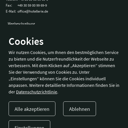
Fax:
+49 30 59 00 99 69-9
E-Mail:
office@hotellerie.de
Wegbeschreibung
Cookies
Bonn
Wir nutzen Cookies, um Ihnen den bestmöglichen Service
zu bieten und die Nutzerfreundlichkeit der Webseite zu
Hotelverband Deutschland (IHA) / IHA-Service GmbH
verbessern. Mit dem Klicken auf „Akzeptieren“ stimmen
Kronprinzenstraße 37
Sie der Verwendung von Cookies zu. Unter
53173 Bonn
„Einstellungen“ können Sie die Cookies individuell
anpassen. Weitere detaillierte Informationen finden Sie in
Telefon:
+49 228 92 39 29-0
der
Datenschutzrichtlinie
.
Fax:
+49 228 92 39 29-9
E-Mail:
bonn@hotellerie.de
Alle akzeptieren
Ablehnen
Wegbeschreibung
Einstellungen
Presse
Kontakt
Impressum
Datenschutzerklärung