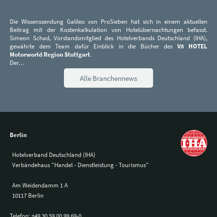
Die Wissenssendung Galileo von ProSieben hat sich in einem aktuellen
Beitrag mit der Kostenkalkulation von Hotelübernachtungen befasst.
Simeon Schad, Vorstandsmitglied des Hotelverbands Deutschland (IHA),
gewährte dem Team dafür Einblick in die Bücher des
V8 HOTEL
Motorworld Region Stuttgart
.
Der…
Alle Branchennews
Berlin
Hotelverband Deutschland (IHA)
Verbändehaus "Handel - Dienstleistung - Tourismus"
Am Weidendamm 1 A
10117 Berlin
Telefon:
+49 30 59 00 99 69-0