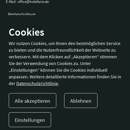
E-Mail:
office@hotellerie.de
Wegbeschreibung
Cookies
Bonn
Wir nutzen Cookies, um Ihnen den bestmöglichen Service
zu bieten und die Nutzerfreundlichkeit der Webseite zu
Hotelverband Deutschland (IHA) / IHA-Service GmbH
verbessern. Mit dem Klicken auf „Akzeptieren“ stimmen
Kronprinzenstraße 37
Sie der Verwendung von Cookies zu. Unter
53173 Bonn
„Einstellungen“ können Sie die Cookies individuell
anpassen. Weitere detaillierte Informationen finden Sie in
Telefon:
+49 228 92 39 29-0
der
Datenschutzrichtlinie
.
Fax:
+49 228 92 39 29-9
E-Mail:
bonn@hotellerie.de
Alle akzeptieren
Ablehnen
Wegbeschreibung
Einstellungen
Presse
Kontakt
Impressum
Datenschutzerklärung
Cookie-Einstellungen