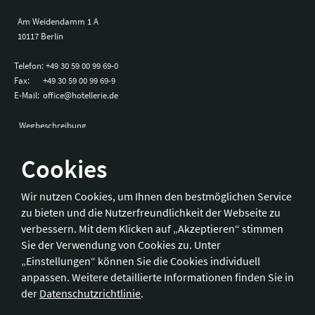
Am Weidendamm 1 A
10117 Berlin
Telefon:
+49 30 59 00 99 69-0
Fax:
+49 30 59 00 99 69-9
E-Mail:
office@hotellerie.de
Wegbeschreibung
Cookies
Bonn
Wir nutzen Cookies, um Ihnen den bestmöglichen Service
zu bieten und die Nutzerfreundlichkeit der Webseite zu
Hotelverband Deutschland (IHA) / IHA-Service GmbH
verbessern. Mit dem Klicken auf „Akzeptieren“ stimmen
Kronprinzenstraße 37
Sie der Verwendung von Cookies zu. Unter
53173 Bonn
„Einstellungen“ können Sie die Cookies individuell
anpassen. Weitere detaillierte Informationen finden Sie in
Telefon:
+49 228 92 39 29-0
der
Datenschutzrichtlinie
.
Fax:
+49 228 92 39 29-9