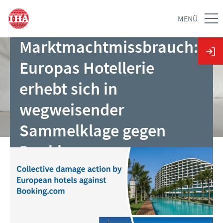
Wettbewerbsbeschränku
MENÜ
ngen und
Marktmachtmissbrauch:
Europas Hotellerie
erhebt sich in
wegweisender
Sammelklage gegen
Booking.com
27.05.2025 | Pressemitteilung von HOTREC
Hospitality Europe und Hotelverband Deutschland
(IHA)