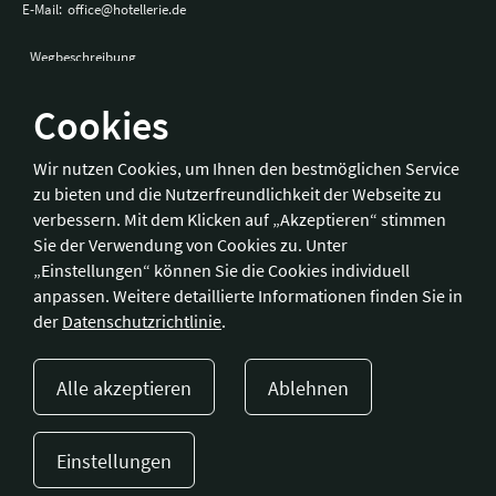
E-Mail:
office@hotellerie.de
Wegbeschreibung
Cookies
Bonn
Wir nutzen Cookies, um Ihnen den bestmöglichen Service
zu bieten und die Nutzerfreundlichkeit der Webseite zu
Hotelverband Deutschland (IHA) / IHA-Service GmbH
verbessern. Mit dem Klicken auf „Akzeptieren“ stimmen
Kronprinzenstraße 37
Sie der Verwendung von Cookies zu. Unter
53173 Bonn
„Einstellungen“ können Sie die Cookies individuell
anpassen. Weitere detaillierte Informationen finden Sie in
Telefon:
+49 228 92 39 29-0
der
Datenschutzrichtlinie
.
Fax:
+49 228 92 39 29-9
E-Mail:
bonn@hotellerie.de
Alle akzeptieren
Ablehnen
Wegbeschreibung
Einstellungen
Presse
Kontakt
Impressum
Datenschutzerklärung
Cookie-Einstellungen