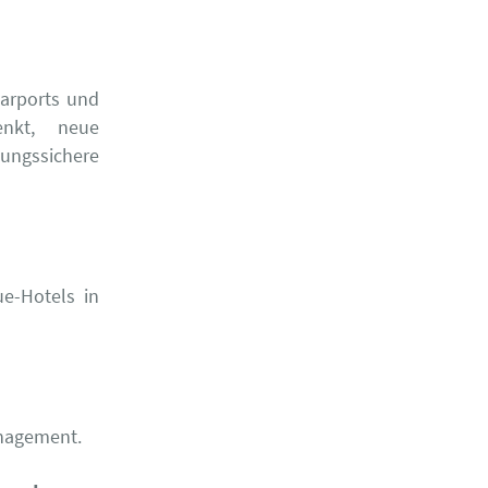
carports und
enkt, neue
ungssichere
ue-Hotels in
anagement.