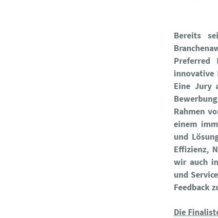
Bereits se
Branchenaw
Preferred 
innovative 
Eine Jury 
Bewerbunge
Rahmen von
einem imme
und Lösunge
Effizienz,
wir auch i
und Servic
Feedback zu
Die Finalis