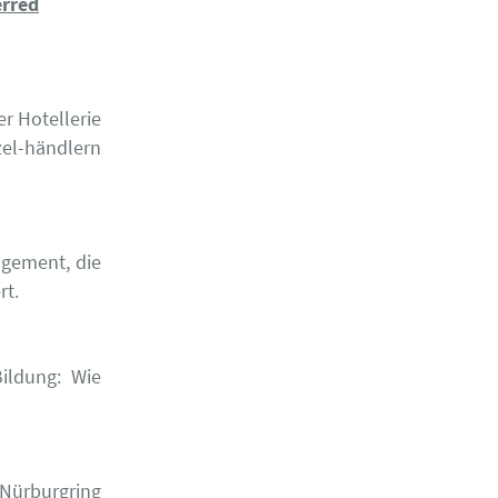
erred
r Hotellerie
el-händlern
agement, die
rt.
Bildung: Wie
Nürburgring