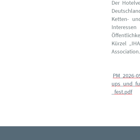
Der Hotelv
Deutschland
Ketten- und
Interessen
Öffentlichk
Kürzel „IHA
Association.
PM_2026-05
ups_und_fu
_fest.pdf