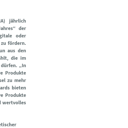
A) jährlich
Jahres“ der
gitale oder
 zu fördern.
nun aus den
hlt, die im
dürfen. „In
ve Produkte
ssel zu mehr
ards bieten
ve Produkte
 wertvolles
etischer