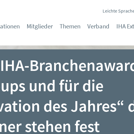
Leichte Sprach
kationen
Mitglieder
Themen
Verband
IHA Ex
s IHA-Branchenawar
-ups und für die
ation des Jahres“ 
ner stehen fest