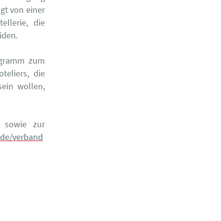
gt von einer
llerie, die
iden.
Programm zum
teliers, die
sein wollen,
s sowie zur
.de/verband