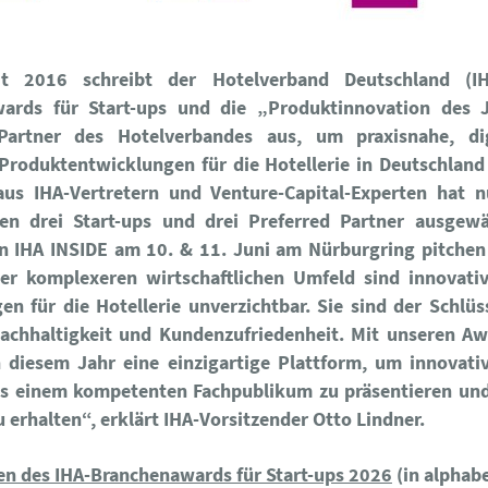
it 2016 schreibt der Hotelverband Deutschland (IH
ards für Start-ups und die „Produktinnovation des 
Partner des Hotelverbandes aus, um praxisnahe, di
Produktentwicklungen für die Hotellerie in Deutschland
aus IHA-Vertretern und Venture-Capital-Experten hat 
n drei Start-ups und drei Preferred Partner ausgewä
 IHA INSIDE am 10. & 11. Juni am Nürburgring pitchen 
r komplexeren wirtschaftlichen Umfeld sind innovati
n für die Hotellerie unverzichtbar. Sie sind der Schlü
 Nachhaltigkeit und Kundenzufriedenheit. Mit unseren Aw
n diesem Jahr eine einzigartige Plattform, um innovati
es einem kompetenten Fachpublikum zu präsentieren und
 erhalten“, erklärt IHA-Vorsitzender Otto Lindner.
ten des IHA-Branchenawards für Start-ups 2026
(in alphab