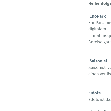
Reihenfolge
EnoPark
EnoPark bie
digitalem
Einnahmequ
Anreise gara
Saisonist
Saisonist v
einen verlä
9dots
9dots ist d