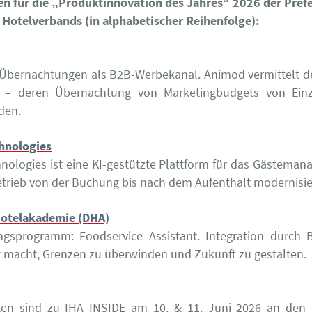
ten für die „Produktinnovation des Jahres“ 2026 der Pref
s Hotelverbands
(in alphabetischer Reihenfolge):
Übernachtungen als B2B-Werbekanal. Animod vermittelt de
– deren Übernachtung von Marketingbudgets von Einz
den.
hnologies
nologies ist eine KI-gestützte Plattform für das Gästeman
trieb von der Buchung bis nach dem Aufenthalt modernisie
Hotelakademie (DHA)
ungsprogramm: Foodservice Assistant. Integration durch 
 macht, Grenzen zu überwinden und Zukunft zu gestalten.
isten sind zu IHA INSIDE am 10. & 11. Juni 2026 an den 