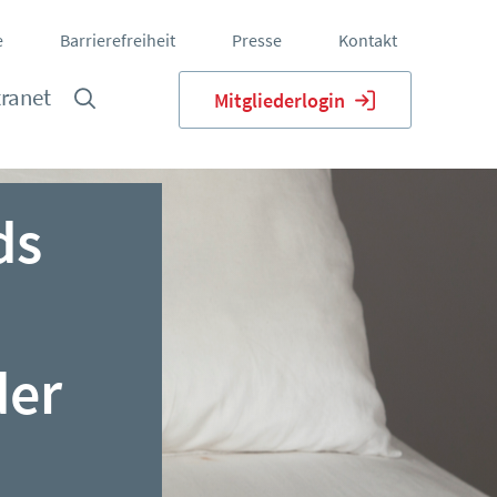
e
Barrierefreiheit
Presse
Kontakt
tranet
Mitgliederlogin
ds
der