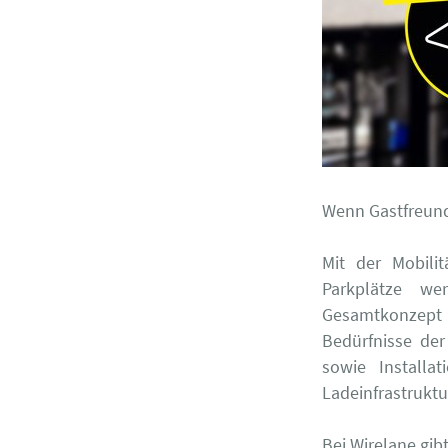
Wenn Gastfreund
Mit der Mobili
Parkplätze we
Gesamtkonzept f
Bedürfnisse der
sowie Installa
Ladeinfrastruktu
Bei Wirelane gib