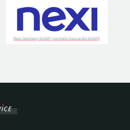
Nexi Germany GmbH (vormals Concardis GmbH)