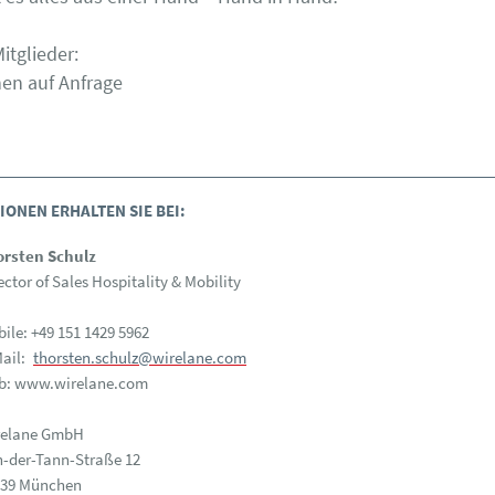
Mitglieder:
en auf Anfrage
ONEN ERHALTEN SIE BEI:
orsten Schulz
ector of Sales Hospitality & Mobility
ile: +49 151 1429 5962
ail:
thorsten.schulz@wirelane.com
b: www.wirelane.com
relane GmbH
-der-Tann-Straße 12
539 München