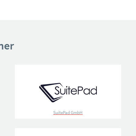
ner
SuitePad GmbH