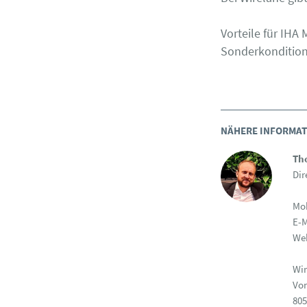
Vorteile für IHA 
Sonderkondition
NÄHERE INFORMATI
Th
Dir
Mob
E-M
We
Wi
Von
80