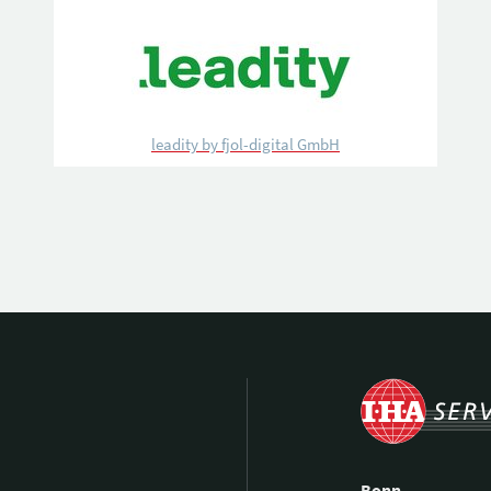
leadity by fjol-digital GmbH
Bonn