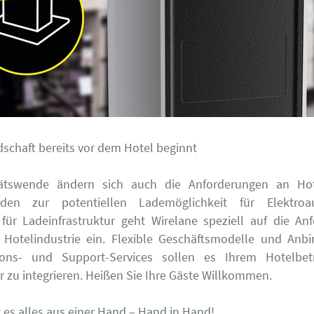
schaft bereits vor dem Hotel beginnt
tätswende ändern sich auch die Anforderungen an Hot
rden zur potentiellen Lademöglichkeit für Elektro
ür Ladeinfrastruktur geht Wirelane speziell auf die A
 Hotelindustrie ein. Flexible Geschäftsmodelle und An
tions- und Support-Services sollen es Ihrem Hotelbetri
r zu integrieren. Heißen Sie Ihre Gäste Willkommen.
t es alles aus einer Hand – Hand in Hand!