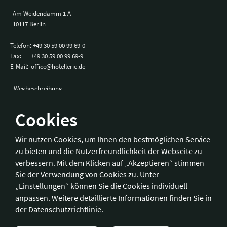
Am Weidendamm 1 A
10117 Berlin
Telefon:
+49 30 59 00 99 69-0
Fax:
+49 30 59 00 99 69-9
E-Mail:
office@hotellerie.de
Wegbeschreibung
Cookies
Bonn
Wir nutzen Cookies, um Ihnen den bestmöglichen Service
zu bieten und die Nutzerfreundlichkeit der Webseite zu
Hotelverband Deutschland (IHA) / IHA-Service GmbH
verbessern. Mit dem Klicken auf „Akzeptieren“ stimmen
Kronprinzenstraße 37
Sie der Verwendung von Cookies zu. Unter
53173 Bonn
„Einstellungen“ können Sie die Cookies individuell
anpassen. Weitere detaillierte Informationen finden Sie in
Telefon:
+49 228 92 39 29-0
der
Datenschutzrichtlinie
.
Fax:
+49 228 92 39 29-9
E-Mail:
bonn@hotellerie.de