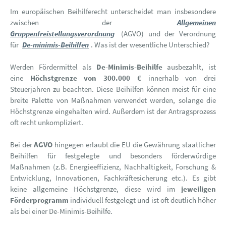
Im europäischen Beihilferecht unterscheidet man insbesondere
zwischen der
Allgemeinen
Gruppenfreistellungsverordnung
(AGVO) und der Verordnung
für
De-minimis-Beihilfen
. Was ist der wesentliche Unterschied?
Werden Fördermittel als
De-Minimis-Beihilfe
ausbezahlt, ist
eine
Höchstgrenze von 300.000 €
innerhalb von drei
Steuerjahren zu beachten. Diese Beihilfen können meist für eine
breite Palette von Maßnahmen verwendet werden, solange die
Höchstgrenze eingehalten wird. Außerdem ist der Antragsprozess
oft recht unkompliziert.
Bei der
AGVO
hingegen erlaubt die EU die Gewährung staatlicher
Beihilfen für festgelegte und besonders förderwürdige
Maßnahmen (z.B. Energieeffizienz, Nachhaltigkeit, Forschung &
Entwicklung, Innovationen, Fachkräftesicherung etc.). Es gibt
keine allgemeine Höchstgrenze, diese wird im
jeweiligen
Förderprogramm
individuell festgelegt und ist oft deutlich höher
als bei einer De-Minimis-Beihilfe.