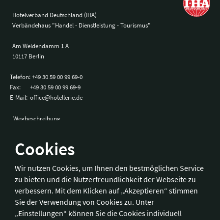
Hotelverband Deutschland (IHA)
Verbändehaus "Handel - Dienstleistung - Tourismus"
Am Weidendamm 1 A
10117 Berlin
Telefon:
+49 30 59 00 99 69-0
Fax:
+49 30 59 00 99 69-9
E-Mail:
office@hotellerie.de
Wegbeschreibung
Cookies
Bonn
Wir nutzen Cookies, um Ihnen den bestmöglichen Service
zu bieten und die Nutzerfreundlichkeit der Webseite zu
Hotelverband Deutschland (IHA) / IHA-Service GmbH
verbessern. Mit dem Klicken auf „Akzeptieren“ stimmen
Kronprinzenstraße 37
Sie der Verwendung von Cookies zu. Unter
53173 Bonn
„Einstellungen“ können Sie die Cookies individuell