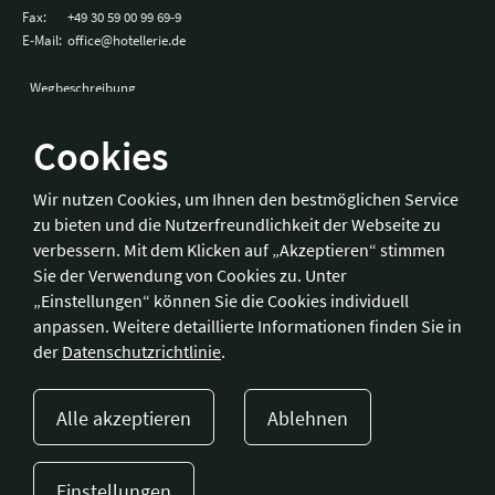
Fax:
+49 30 59 00 99 69-9
E-Mail:
office@hotellerie.de
Wegbeschreibung
Cookies
Bonn
Wir nutzen Cookies, um Ihnen den bestmöglichen Service
zu bieten und die Nutzerfreundlichkeit der Webseite zu
Hotelverband Deutschland (IHA) / IHA-Service GmbH
verbessern. Mit dem Klicken auf „Akzeptieren“ stimmen
Kronprinzenstraße 37
Sie der Verwendung von Cookies zu. Unter
53173 Bonn
„Einstellungen“ können Sie die Cookies individuell
anpassen. Weitere detaillierte Informationen finden Sie in
Telefon:
+49 228 92 39 29-0
der
Datenschutzrichtlinie
.
Fax:
+49 228 92 39 29-9
E-Mail:
bonn@hotellerie.de
Alle akzeptieren
Ablehnen
Wegbeschreibung
Einstellungen
Presse
Kontakt
Impressum
Datenschutzerklärung