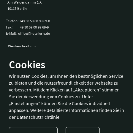
Am Weidendamm 1 A
10117 Berlin
Telefon:
+49 30 59 00 99 69-0
Fax:
+49 30 59 00 99 69-9
E-Mail:
office@hotellerie.de
Wegbeschreibung
Cookies
Bonn
Wir nutzen Cookies, um Ihnen den bestmöglichen Service
zu bieten und die Nutzerfreundlichkeit der Webseite zu
Hotelverband Deutschland (IHA) / IHA-Service GmbH
verbessern. Mit dem Klicken auf „Akzeptieren“ stimmen
Kronprinzenstraße 37
Sie der Verwendung von Cookies zu. Unter
53173 Bonn
„Einstellungen“ können Sie die Cookies individuell
anpassen. Weitere detaillierte Informationen finden Sie in
Telefon:
+49 228 92 39 29-0
der
Datenschutzrichtlinie
.
Fax:
+49 228 92 39 29-9
E-Mail:
bonn@hotellerie.de