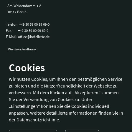
Am Weidendamm 1 A
10117 Berlin
Telefon:
+49 30 59 00 99 69-0
Fax:
+49 30 59 00 99 69-9
E-Mail:
office@hotellerie.de
Wegbeschreibung
Cookies
Bonn
Wir nutzen Cookies, um Ihnen den bestmöglichen Service
zu bieten und die Nutzerfreundlichkeit der Webseite zu
Hotelverband Deutschland (IHA) / IHA-Service GmbH
verbessern. Mit dem Klicken auf „Akzeptieren“ stimmen
Kronprinzenstraße 37
Sie der Verwendung von Cookies zu. Unter
53173 Bonn
„Einstellungen“ können Sie die Cookies individuell
anpassen. Weitere detaillierte Informationen finden Sie in
Telefon:
+49 228 92 39 29-0
der
Datenschutzrichtlinie
.
Fax:
+49 228 92 39 29-9
E-Mail:
bonn@hotellerie.de