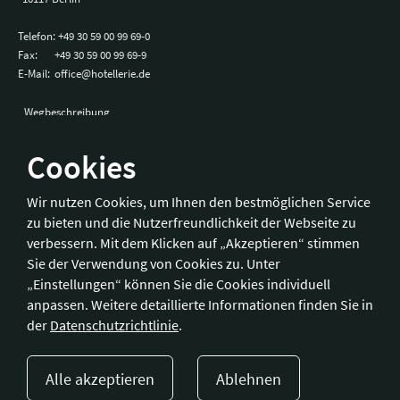
Telefon:
+49 30 59 00 99 69-0
Fax:
+49 30 59 00 99 69-9
E-Mail:
office@hotellerie.de
Wegbeschreibung
Cookies
Bonn
Wir nutzen Cookies, um Ihnen den bestmöglichen Service
zu bieten und die Nutzerfreundlichkeit der Webseite zu
Hotelverband Deutschland (IHA) / IHA-Service GmbH
verbessern. Mit dem Klicken auf „Akzeptieren“ stimmen
Kronprinzenstraße 37
Sie der Verwendung von Cookies zu. Unter
53173 Bonn
„Einstellungen“ können Sie die Cookies individuell
anpassen. Weitere detaillierte Informationen finden Sie in
Telefon:
+49 228 92 39 29-0
der
Datenschutzrichtlinie
.
Fax:
+49 228 92 39 29-9
E-Mail:
bonn@hotellerie.de
Alle akzeptieren
Ablehnen
Wegbeschreibung